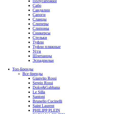
Полусапожки
Сабо
Сандалии
Сапоги
Сланцы
Слиперы
Слипоны
Сникерсы
Стельки
Туфли
Туфли пляжные
Угги
Шлепанцы
Эспадрильи
Топ-Бренды
Все бренды
Gianvito Rossi
Sergio Rossi
Dolce&Gabbana
Le Silla
Santoni
Brunello Cucinelli
Saint Laurent
PHILIPP PLEIN