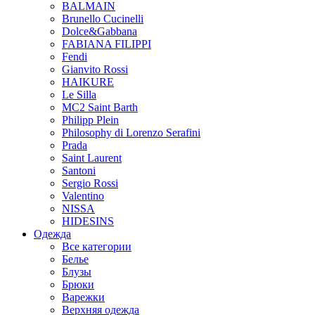
BALMAIN
Brunello Cucinelli
Dolce&Gabbana
FABIANA FILIPPI
Fendi
Gianvito Rossi
HAIKURE
Le Silla
MC2 Saint Barth
Philipp Plein
Philosophy di Lorenzo Serafini
Prada
Saint Laurent
Santoni
Sergio Rossi
Valentino
NISSA
HIDESINS
Одежда
Все категории
Белье
Блузы
Брюки
Варежки
Верхняя одежда