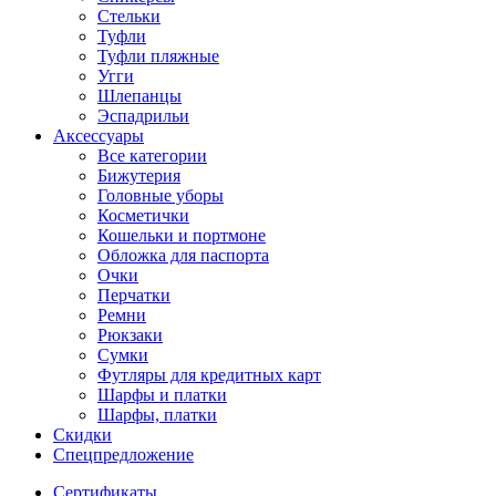
Стельки
Туфли
Туфли пляжные
Угги
Шлепанцы
Эспадрильи
Аксессуары
Все категории
Бижутерия
Головные уборы
Косметички
Кошельки и портмоне
Обложка для паспорта
Очки
Перчатки
Ремни
Рюкзаки
Сумки
Футляры для кредитных карт
Шарфы и платки
Шарфы, платки
Скидки
Спецпредложение
Сертификаты