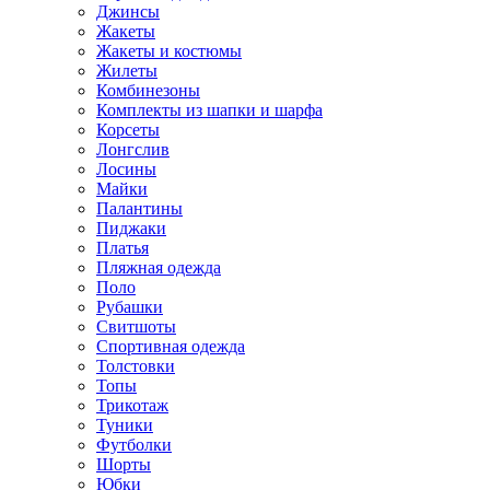
Джинсы
Жакеты
Жакеты и костюмы
Жилеты
Комбинезоны
Комплекты из шапки и шарфа
Корсеты
Лонгслив
Лосины
Майки
Палантины
Пиджаки
Платья
Пляжная одежда
Поло
Рубашки
Свитшоты
Спортивная одежда
Толстовки
Топы
Трикотаж
Туники
Футболки
Шорты
Юбки