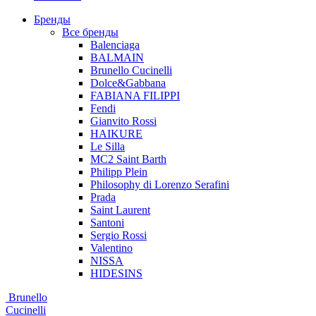
Бренды
Все бренды
Balenciaga
BALMAIN
Brunello Cucinelli
Dolce&Gabbana
FABIANA FILIPPI
Fendi
Gianvito Rossi
HAIKURE
Le Silla
MC2 Saint Barth
Philipp Plein
Philosophy di Lorenzo Serafini
Prada
Saint Laurent
Santoni
Sergio Rossi
Valentino
NISSA
HIDESINS
Brunello
Cucinelli