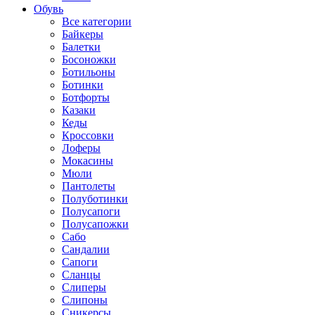
Обувь
Все категории
Байкеры
Балетки
Босоножки
Ботильоны
Ботинки
Ботфорты
Казаки
Кеды
Кроссовки
Лоферы
Мокасины
Мюли
Пантолеты
Полуботинки
Полусапоги
Полусапожки
Сабо
Сандалии
Сапоги
Сланцы
Слиперы
Слипоны
Сникерсы