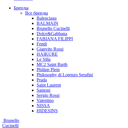
Бренды
Все бренды
Balenciaga
BALMAIN
Brunello Cucinelli
Dolce&Gabbana
FABIANA FILIPPI
Fendi
Gianvito Rossi
HAIKURE
Le Silla
MC2 Saint Barth
Philipp Plein
Philosophy di Lorenzo Serafini
Prada
Saint Laurent
Santoni
Sergio Rossi
Valentino
NISSA
HIDESINS
Brunello
Cucinelli