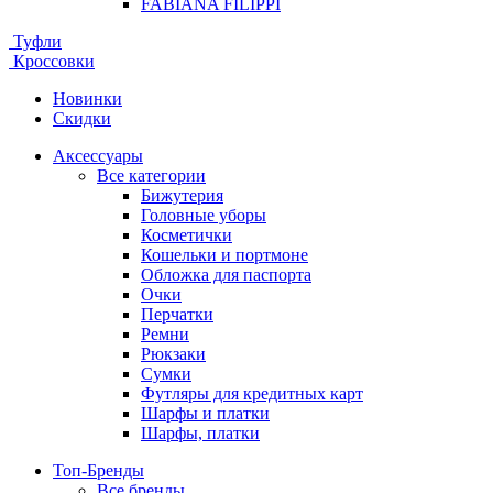
FABIANA FILIPPI
Туфли
Кроссовки
Новинки
Скидки
Аксессуары
Все категории
Бижутерия
Головные уборы
Косметички
Кошельки и портмоне
Обложка для паспорта
Очки
Перчатки
Ремни
Рюкзаки
Сумки
Футляры для кредитных карт
Шарфы и платки
Шарфы, платки
Топ-Бренды
Все бренды