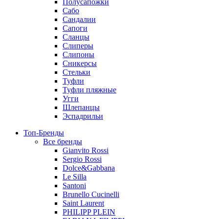
Полусапожки
Сабо
Сандалии
Сапоги
Сланцы
Слиперы
Слипоны
Сникерсы
Стельки
Туфли
Туфли пляжные
Угги
Шлепанцы
Эспадрильи
Топ-Бренды
Все бренды
Gianvito Rossi
Sergio Rossi
Dolce&Gabbana
Le Silla
Santoni
Brunello Cucinelli
Saint Laurent
PHILIPP PLEIN