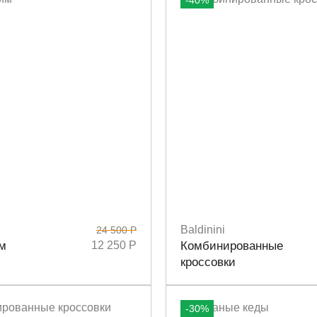
-40%
Baldinini
24 500 Р
1
37
39
Размеры
36
37
38
39
40
м
12 250 Р
Комбинированные
кроссовки
-30%