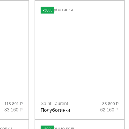
-30%
Saint Laurent
118 801 Р
88 800 Р
0
Размеры
36
37
37,5
38
38,5
39,5
83 160 Р
Полуботинки
62 160 Р