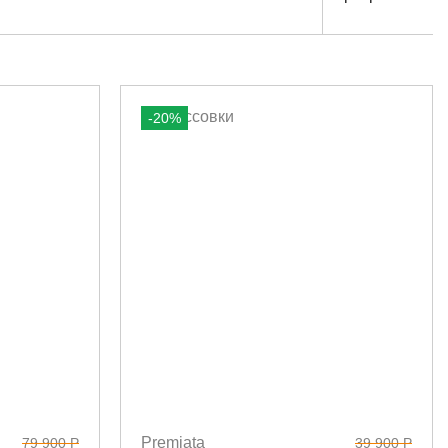
-20%
Premiata
79 900 Р
39 900 Р