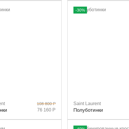
-30%
ent
Saint Laurent
108 800 Р
8,5
Размеры
36,5
37,5
38,5
39
4
нки
76 160 Р
Полуботинки