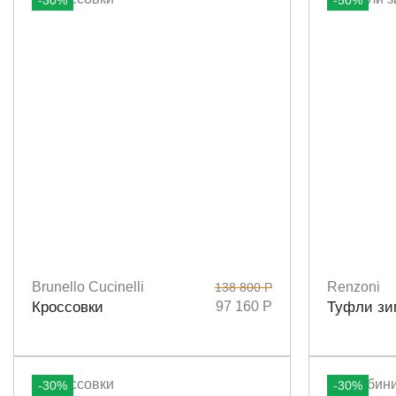
-30%
-50%
Brunello Cucinelli
Renzoni
138 800 Р
Размеры
39,5
Размеры
4
Кроссовки
97 160 Р
Туфли зи
-30%
-30%