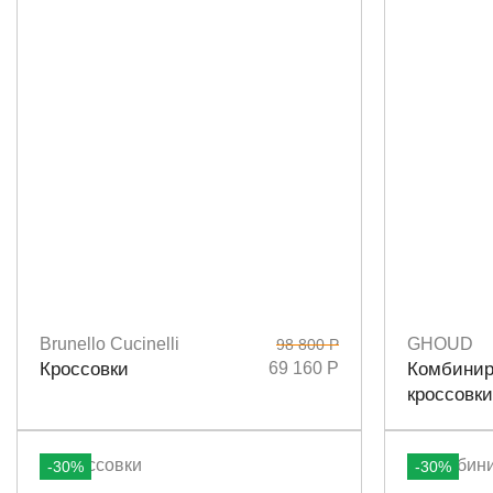
Brunello Cucinelli
GHOUD
98 800 Р
Размеры
37
Размеры
3
Кроссовки
69 160 Р
Комбинир
кроссовки
-30%
-30%