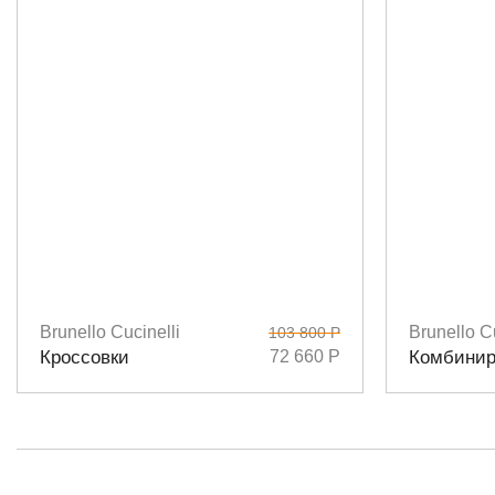
Brunello Cucinelli
Brunello Cu
103 800 Р
Размеры
37,5
38
Размеры
3
Кроссовки
72 660 Р
Комбинир