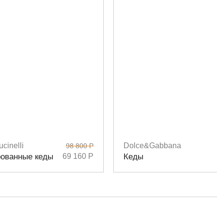
cinelli
Dolce&Gabbana
98 800 Р
9
Размеры
36
36,5
37,5
38
ованные кеды
69 160 Р
Кеды