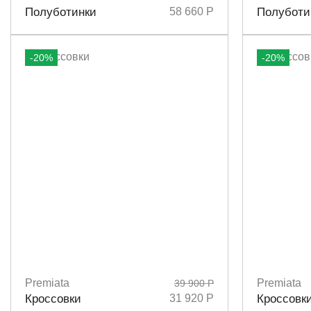
Размеры
36,5
37
37,5
38
38,5
39
40
Размеры
3
Полуботинки
58 660 Р
Полуботи
-20%
-20%
Premiata
Premiata
39 900 Р
Размеры
40
Размеры
3
Кроссовки
31 920 Р
Кроссовк