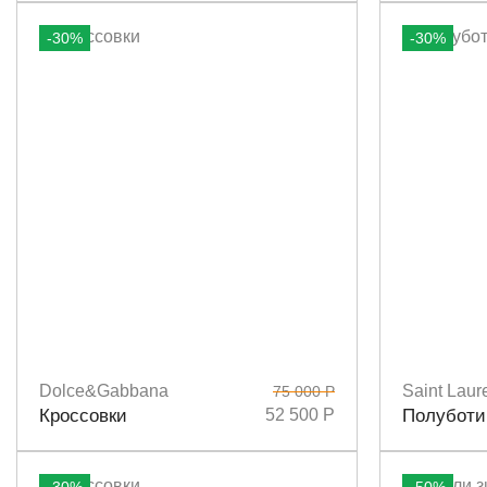
-30%
-30%
Dolce&Gabbana
Saint Laur
75 000 Р
Размеры
36,5
Размеры
3
Кроссовки
52 500 Р
Полуботи