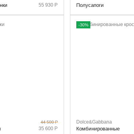
6
36,5
37,5
38
38,5
Размеры
36
37
37,5
38
38,5
нки
55 930 Р
Полусапоги
-30%
Dolce&Gabbana
44 500 Р
6
37
38
39
40
41
Размеры
37
38
36,5
и
35 600 Р
Комбинированные