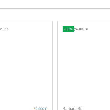
-30%
Barbara Bui
79 900 Р