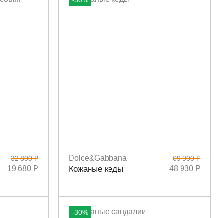
-30%
Dolce&Gabbana
32 800 Р
69 900 Р
Размеры
36
36,5
37
38,5
39
40
19 680 Р
Кожаные кеды
48 930 Р
-30%