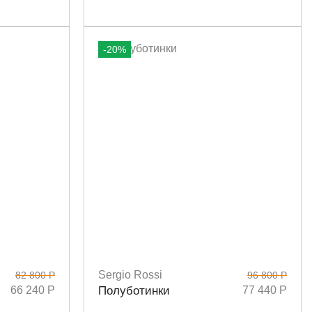
-20%
Sergio Rossi
82 800 Р
96 800 Р
Размеры
36
38
66 240 Р
Полуботинки
77 440 Р