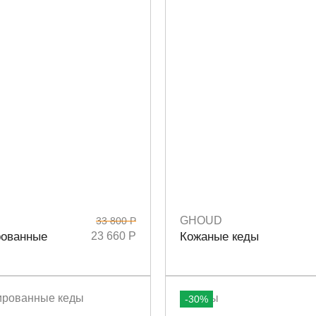
GHOUD
33 800 Р
7
38
Размеры
36
38
40
ованные
23 660 Р
Кожаные кеды
-30%