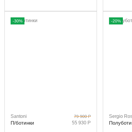
-30%
-20%
Santoni
Sergio Ros
79 900 Р
Размеры
37
Размеры
3
П/ботинки
55 930 Р
Полуботи