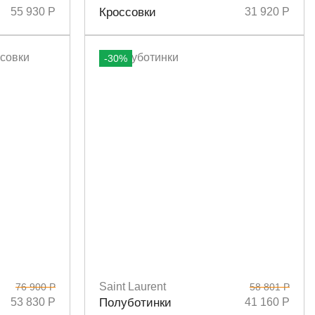
Размеры
36
37
39
40
55 930 Р
Кроссовки
31 920 Р
-30%
Saint Laurent
76 900 Р
58 801 Р
Размеры
36
36,5
37
37,5
39
53 830 Р
Полуботинки
41 160 Р