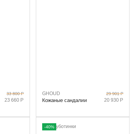
GHOUD
33 800 Р
29 901 Р
Размеры
36
37
38
39
23 660 Р
Кожаные сандалии
20 930 Р
-40%