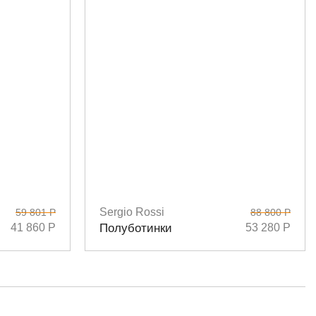
Sergio Rossi
59 801 Р
88 800 Р
Размеры
36
37
38
39
40
41 860 Р
Полуботинки
53 280 Р