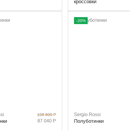
кроссовки
-20%
si
Sergio Rossi
108 800 Р
6
37
37,5
39
41
Размеры
36
37
38
38,5
нки
87 040 Р
Полуботинки