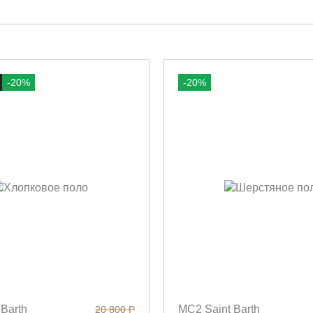
-20%
-20%
Barth
MC2 Saint Barth
20 800 Р