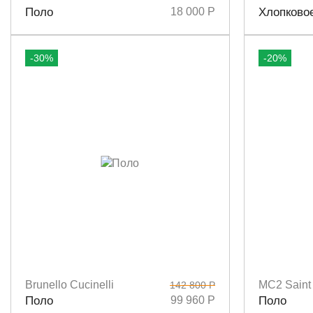
Размеры
XS
S
Размеры
X
Поло
18 000 Р
Хлопково
-30%
-20%
Brunello Cucinelli
MC2 Saint 
142 800 Р
Размеры
S
M
L
Размеры
S
Поло
99 960 Р
Поло