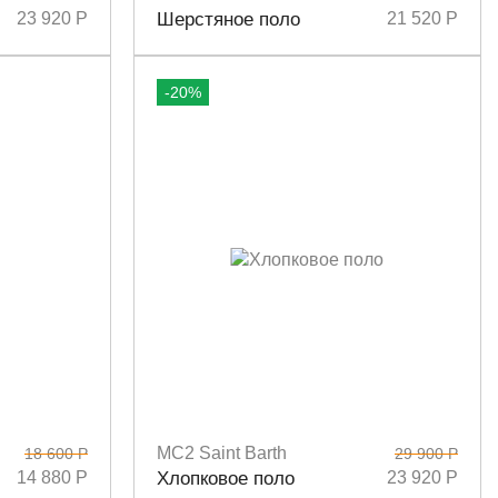
Размеры
L
23 920 Р
Шерстяное поло
21 520 Р
-20%
MC2 Saint Barth
18 600 Р
29 900 Р
Размеры
XS
14 880 Р
Хлопковое поло
23 920 Р