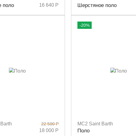
S
S
M
Размеры
S
е поло
16 640 Р
Шерстяное поло
-20%
Barth
MC2 Saint Barth
22 500 Р
Размеры
S
M
18 000 Р
Поло