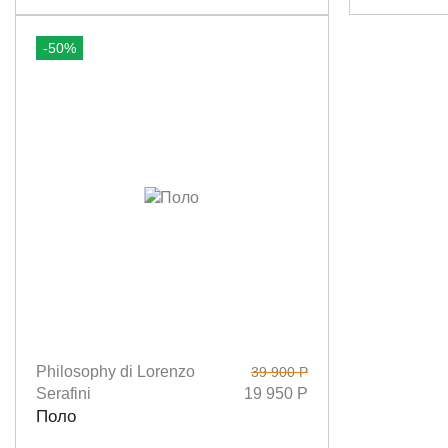
-50%
Philosophy di Lorenzo
39 900 Р
Размеры
40
42
Serafini
19 950 Р
Поло