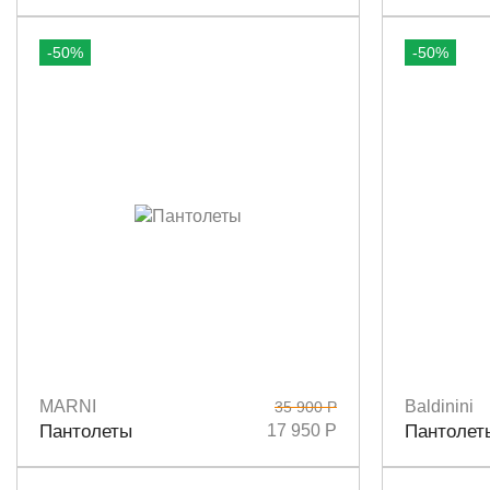
-50%
-50%
MARNI
Baldinini
35 900 Р
Размеры
36
38
Размеры
3
Пантолеты
17 950 Р
Пантолет