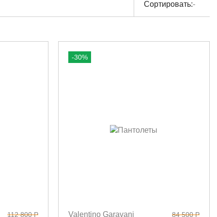
Сортировать:
-
-30%
Valentino Garavani
112 800 Р
84 500 Р