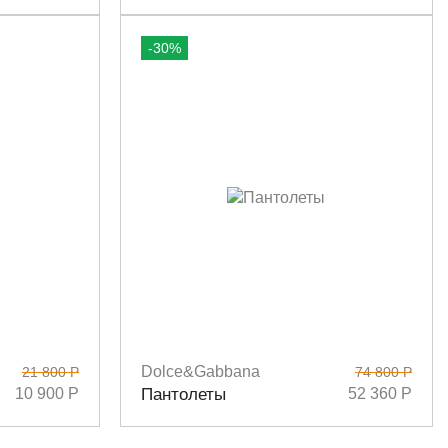
-30%
Dolce&Gabbana
21 800 Р
74 800 Р
Размеры
36,5
37
37,5
38
38,5
39
40
10 900 Р
Пантолеты
52 360 Р