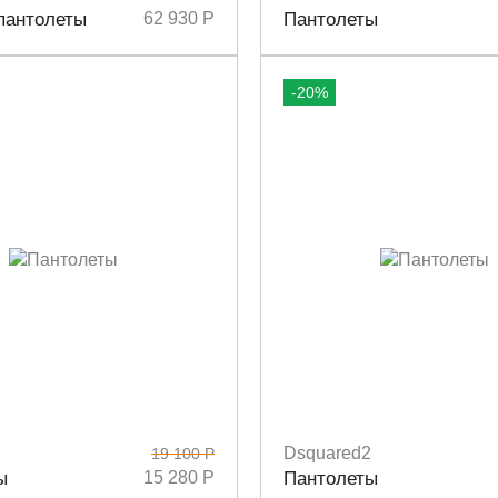
6
36,5
37
37,5
38
38,5
39
40
Размеры
36,5
38
39
38,5
40
пантолеты
62 930 Р
Пантолеты
-20%
2
Dsquared2
19 100 Р
6
40
41
Размеры
36
41
ы
15 280 Р
Пантолеты