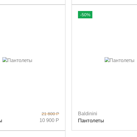
-50%
Baldinini
21 800 Р
5/36
37/38
39/40
Размеры
41/42
35/36
ы
10 900 Р
Пантолеты