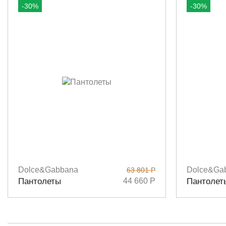
-30%
-30%
Dolce&Gabbana
Dolce&Ga
63 801 Р
Размеры
36,5
37,5
38
38,5
40
Размеры
3
Пантолеты
44 660 Р
Пантолет