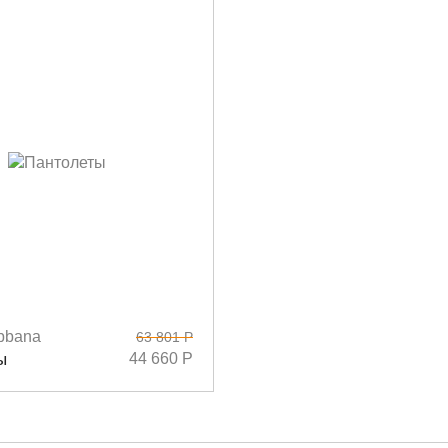
bbana
63 801 Р
6,5
37,5
41
ы
44 660 Р