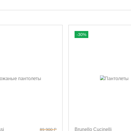
-30%
si
Brunello Cucinelli
89 900 Р