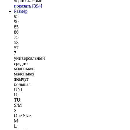
черный-серый
показать
[394]
Размер
95
90
85
80
75
58
57
7
универсальный
средняя
маленькое
маленькая
жемчуг
большая
UNI
U
TU
S/M
S
One Size
M
L