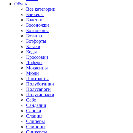
Обувь
Все категории
Байкеры
Балетки
Босоножки
Ботильоны
Ботинки
Ботфорты
Казаки
Кеды
Кроссовки
Лоферы
Мокасины
Мюли
Пантолеты
Полуботинки
Полусапоги
Полусапожки
Сабо
Сандалии
Сапоги
Сланцы
Слиперы
Слипоны
Сникерсы