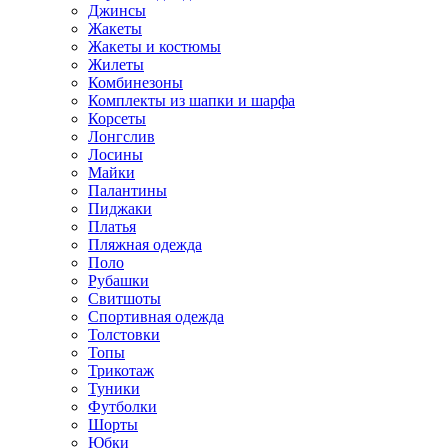
Джинсы
Жакеты
Жакеты и костюмы
Жилеты
Комбинезоны
Комплекты из шапки и шарфа
Корсеты
Лонгслив
Лосины
Майки
Палантины
Пиджаки
Платья
Пляжная одежда
Поло
Рубашки
Свитшоты
Спортивная одежда
Толстовки
Топы
Трикотаж
Туники
Футболки
Шорты
Юбки