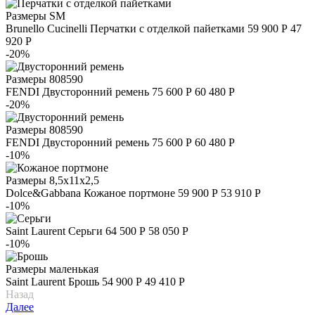
Размеры
S
M
Brunello Cucinelli
Перчатки с отделкой пайетками
59 900 Р
47
920 Р
-20%
Размеры
80
85
90
FENDI
Двусторонний ремень
75 600 Р
60 480 Р
-20%
Размеры
80
85
90
FENDI
Двусторонний ремень
75 600 Р
60 480 Р
-10%
Размеры
8,5х11х2,5
Dolce&Gabbana
Кожаное портмоне
59 900 Р
53 910 Р
-10%
Saint Laurent
Серьги
64 500 Р
58 050 Р
-10%
Размеры
маленькая
Saint Laurent
Брошь
54 900 Р
49 410 Р
Назад
Далее