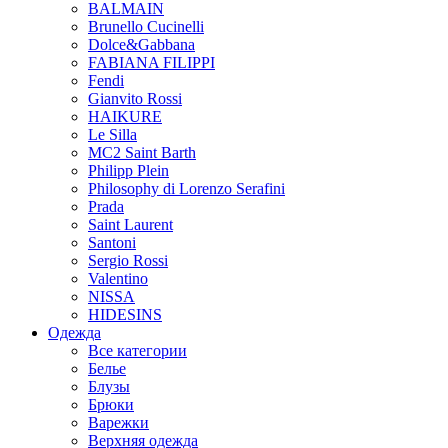
BALMAIN
Brunello Cucinelli
Dolce&Gabbana
FABIANA FILIPPI
Fendi
Gianvito Rossi
HAIKURE
Le Silla
MC2 Saint Barth
Philipp Plein
Philosophy di Lorenzo Serafini
Prada
Saint Laurent
Santoni
Sergio Rossi
Valentino
NISSA
HIDESINS
Одежда
Все категории
Белье
Блузы
Брюки
Варежки
Верхняя одежда