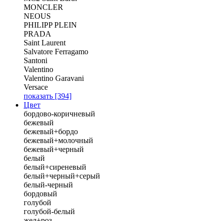
MONCLER
NEOUS
PHILIPP PLEIN
PRADA
Saint Laurent
Salvatore Ferragamo
Santoni
Valentino
Valentino Garavani
Versace
показать
[394]
Цвет
бордово-коричневый
бежевый
бежевый+бордо
бежевый+молочный
бежевый+черный
белый
белый+сиреневый
белый+черный+серый
белый-черный
бордовый
голубой
голубой-белый
жел+роз