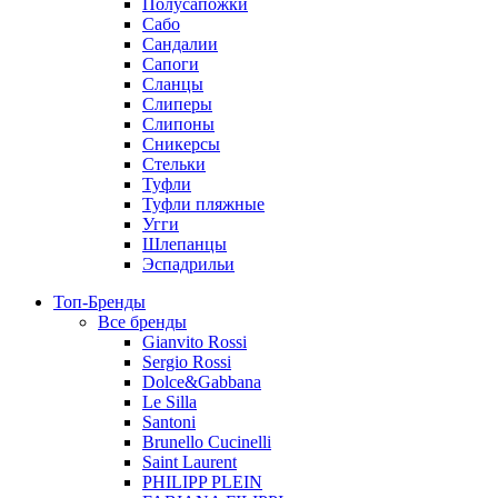
Полусапожки
Сабо
Сандалии
Сапоги
Сланцы
Слиперы
Слипоны
Сникерсы
Стельки
Туфли
Туфли пляжные
Угги
Шлепанцы
Эспадрильи
Топ-Бренды
Все бренды
Gianvito Rossi
Sergio Rossi
Dolce&Gabbana
Le Silla
Santoni
Brunello Cucinelli
Saint Laurent
PHILIPP PLEIN