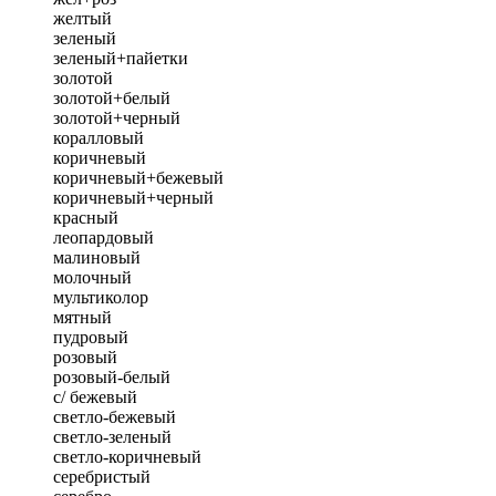
желтый
зеленый
зеленый+пайетки
золотой
золотой+белый
золотой+черный
коралловый
коричневый
коричневый+бежевый
коричневый+черный
красный
леопардовый
малиновый
молочный
мультиколор
мятный
пудровый
розовый
розовый-белый
с/ бежевый
светло-бежевый
светло-зеленый
светло-коричневый
серебристый