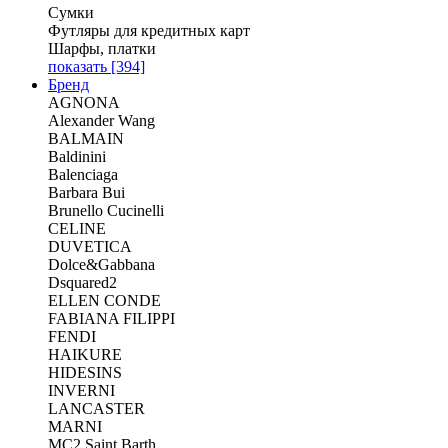
Сумки
Футляры для кредитных карт
Шарфы, платки
показать
[394]
Бренд
AGNONA
Alexander Wang
BALMAIN
Baldinini
Balenciaga
Barbara Bui
Brunello Cucinelli
CELINE
DUVETICA
Dolce&Gabbana
Dsquared2
ELLEN CONDE
FABIANA FILIPPI
FENDI
HAIKURE
HIDESINS
INVERNI
LANCASTER
MARNI
MC2 Saint Barth