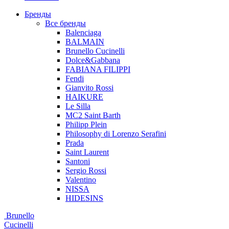
Бренды
Все бренды
Balenciaga
BALMAIN
Brunello Cucinelli
Dolce&Gabbana
FABIANA FILIPPI
Fendi
Gianvito Rossi
HAIKURE
Le Silla
MC2 Saint Barth
Philipp Plein
Philosophy di Lorenzo Serafini
Prada
Saint Laurent
Santoni
Sergio Rossi
Valentino
NISSA
HIDESINS
Brunello
Cucinelli