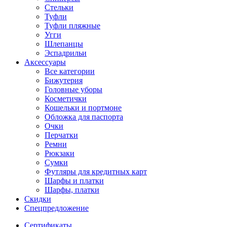
Стельки
Туфли
Туфли пляжные
Угги
Шлепанцы
Эспадрильи
Аксессуары
Все категории
Бижутерия
Головные уборы
Косметички
Кошельки и портмоне
Обложка для паспорта
Очки
Перчатки
Ремни
Рюкзаки
Сумки
Футляры для кредитных карт
Шарфы и платки
Шарфы, платки
Скидки
Спецпредложение
Сертификаты