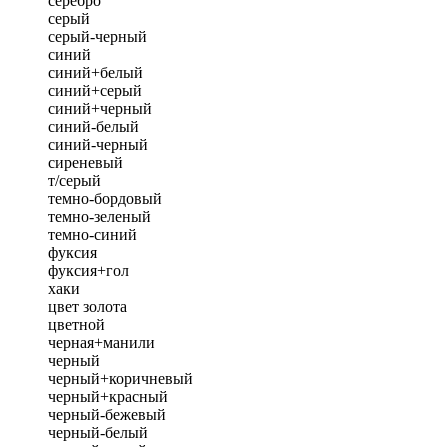
серебро
серый
серый-черный
синий
синий+белый
синий+серый
синий+черный
синий-белый
синий-черный
сиреневый
т/серый
темно-бордовый
темно-зеленый
темно-синий
фуксия
фуксия+гол
хаки
цвет золота
цветной
черная+манили
черный
черный+коричневый
черный+красный
черный-бежевый
черный-белый