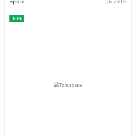
Брюки
32 250 Р
-50%