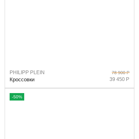
PHILIPP PLEIN
78 900 Р
Размеры
36
37
38
39
40
Кроссовки
39 450 Р
-50%