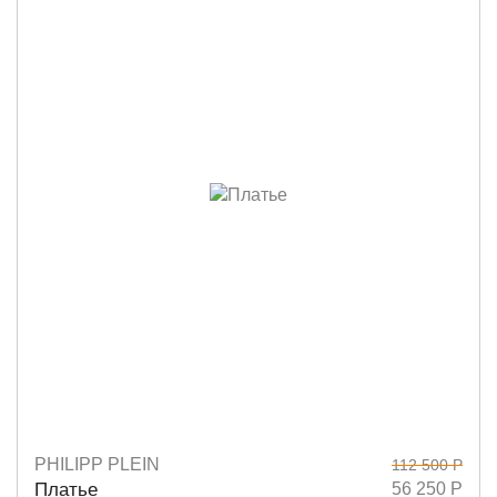
PHILIPP PLEIN
112 500 Р
Размеры
S
M
Платье
56 250 Р