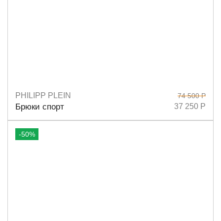
PHILIPP PLEIN
74 500 Р
Размеры
S
M
Брюки спорт
37 250 Р
-50%