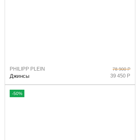
PHILIPP PLEIN
78 900 Р
Размеры
25
26
27
28
29
Джинсы
39 450 Р
-50%