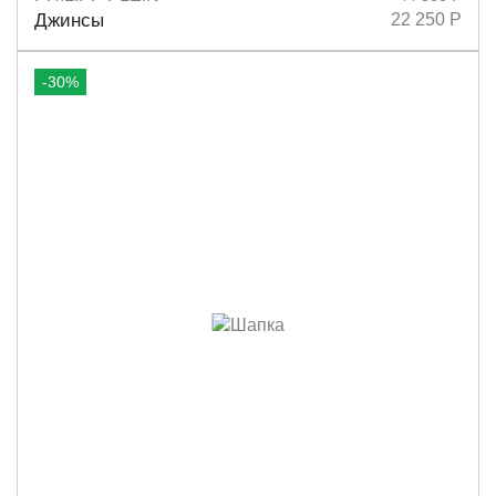
Размеры
25
26
27
28
Джинсы
22 250 Р
-30%