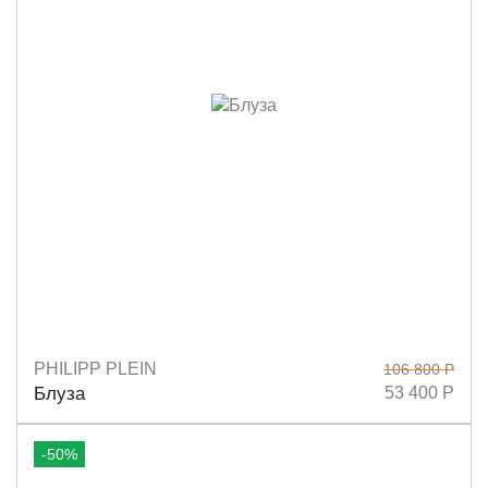
PHILIPP PLEIN
106 800 Р
Размеры
S
M
Блуза
53 400 Р
-50%