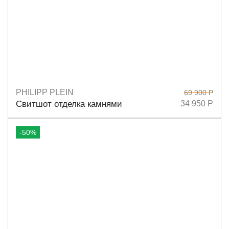
PHILIPP PLEIN
69 900 Р
Размеры
S
M
Свитшот отделка камнями
34 950 Р
-50%