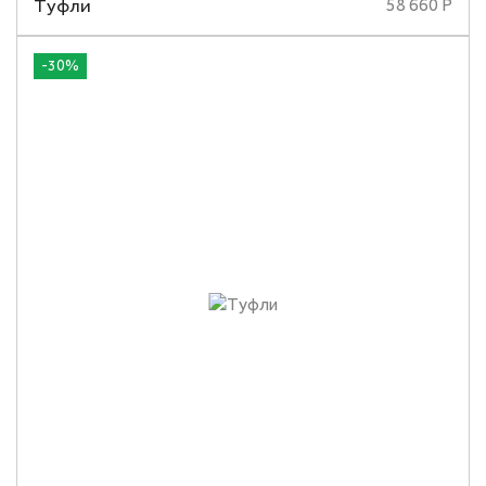
Туфли
58 660 Р
-30%