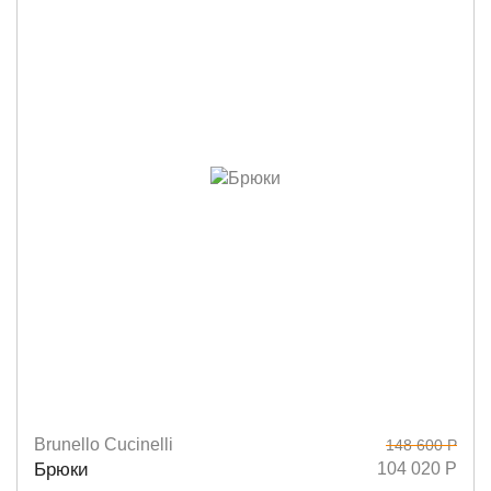
Brunello Cucinelli
148 600 Р
Размеры
42
44
Брюки
104 020 Р