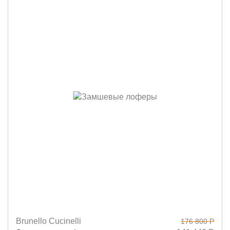
Brunello Cucinelli
176 800 Р
Размеры
37
37,5
38
38,5
39
39,5
40
41