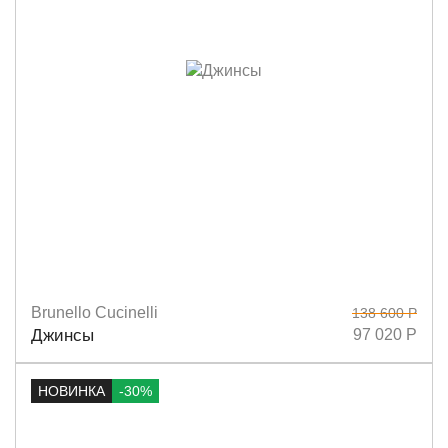
Brunello Cucinelli
138 600 Р
Размеры
36
Джинсы
97 020 Р
НОВИНКА
-30%