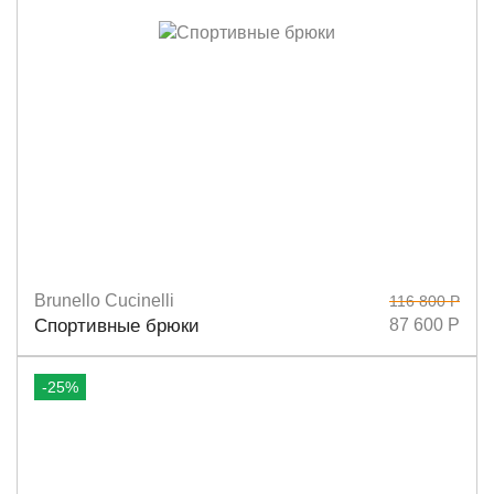
Brunello Cucinelli
116 800 Р
Размеры
XS
S
Спортивные брюки
87 600 Р
-25%