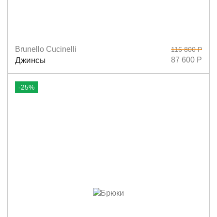
Brunello Cucinelli
116 800 Р
Размеры
36
38
46
Джинсы
87 600 Р
-25%