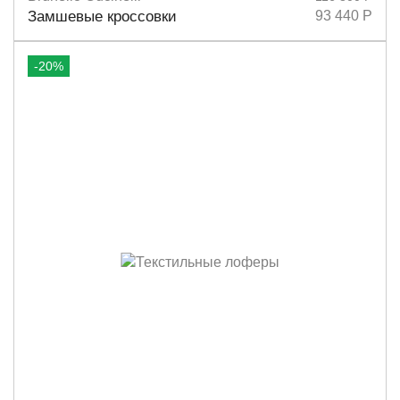
Размеры
36,5
37
38
38,5
Замшевые кроссовки
93 440 Р
-20%