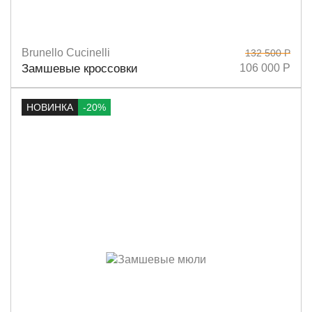
Brunello Cucinelli
132 500 Р
Размеры
37,5
38
38,5
39
40
Замшевые кроссовки
106 000 Р
НОВИНКА
-20%