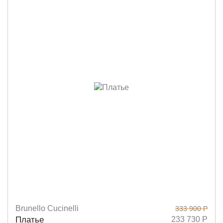
Brunello Cucinelli
333 900 Р
Размеры
M
Платье
233 730 Р