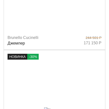
Brunello Cucinelli
244 501 Р
Размеры
M
Джемпер
171 150 Р
НОВИНКА
-30%