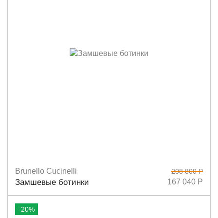
Brunello Cucinelli
208 800 Р
Размеры
37
37,5
38
38,5
39
41
Замшевые ботинки
167 040 Р
-20%