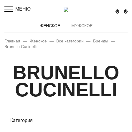
МЕНЮ
0
0
ЖЕНСКОЕ
МУЖСКОЕ
Главная
—
Женское
—
Все категории
—
Бренды
—
Brunello Cucinelli
BRUNELLO
CUCINELLI
Категория