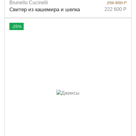
Brunello Cucinelli
296 800 Р
Размеры
S
M
Свитер из кашемира и шелка
222 600 Р
-25%