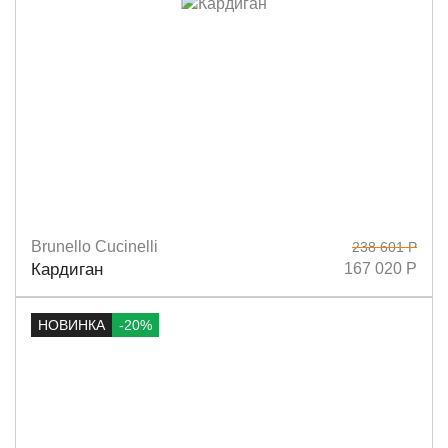
Brunello Cucinelli
238 601 Р
Размеры
S
M
L
Кардиган
167 020 Р
НОВИНКА
-20%