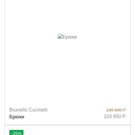
Brunello Cucinelli
138 600 Р
Размеры
38
40
42
44
Брюки
103 950 Р
-25%