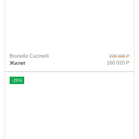
Brunello Cucinelli
228 600 Р
Размеры
S
L
Жилет
160 020 Р
-25%