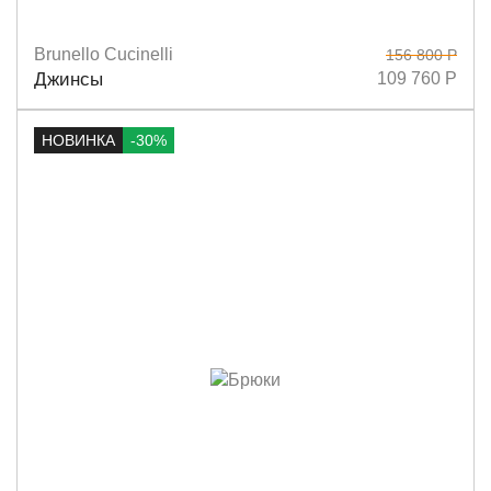
Brunello Cucinelli
156 800 Р
Размеры
36
42
44
Джинсы
109 760 Р
НОВИНКА
-30%