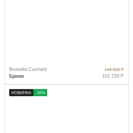
Brunello Cucinelli
144 600 Р
Размеры
36
38
40
42
44
50
Брюки
101 220 Р
НОВИНКА
-30%