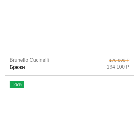
Brunello Cucinelli
178 800 Р
Размеры
36
38
40
Брюки
134 100 Р
-25%