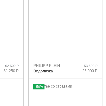
PHILIPP PLEIN
62 500 Р
53 800 Р
Размеры
M
31 250 Р
Водолазка
26 900 Р
-50%