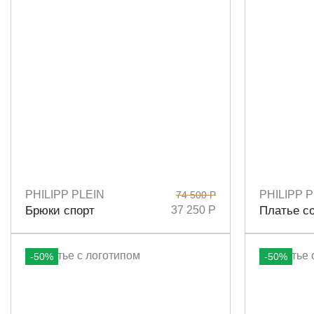
PHILIPP PLEIN
PHILIPP P
74 500 Р
Размеры
S
M
Размеры
X
Брюки спорт
37 250 Р
Платье с
-50%
-50%