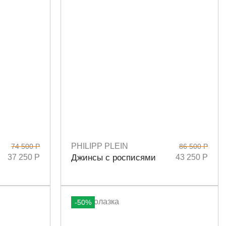
PHILIPP PLEIN
74 500 Р
86 500 Р
Размеры
27
37 250 Р
Джинсы с росписями
43 250 Р
-50%