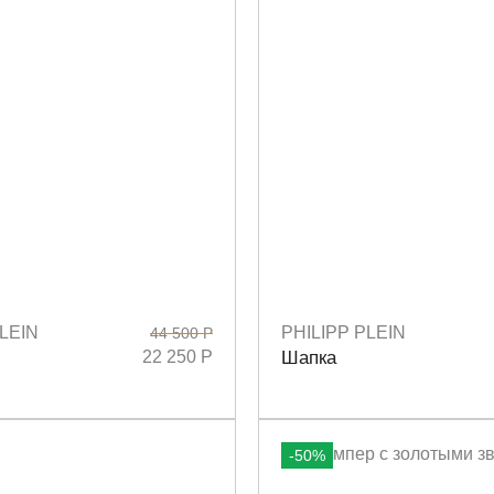
LEIN
PHILIPP PLEIN
44 500 Р
5
26
27
28
Размеры
универсальный
22 250 Р
Шапка
-50%