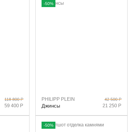
-50%
PHILIPP PLEIN
118 800 Р
42 500 Р
Размеры
28
59 400 Р
Джинсы
21 250 Р
-50%