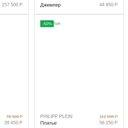
Размеры
S
M
157 500 Р
Джемпер
44 950 Р
-50%
PHILIPP PLEIN
78 900 Р
112 500 Р
Размеры
S
M
39 450 Р
Платье
56 250 Р