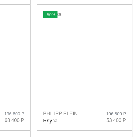
-50%
PHILIPP PLEIN
136 800 Р
106 800 Р
Размеры
S
M
68 400 Р
Блуза
53 400 Р