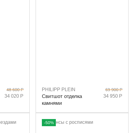
PHILIPP PLEIN
48 600 Р
69 900 Р
Размеры
S
M
34 020 Р
Свитшот отделка
34 950 Р
камнями
-50%