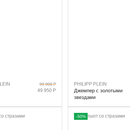
LEIN
PHILIPP PLEIN
99 900 Р
L
Размеры
M
S
49 950 Р
Джемпер с золотыми
звездами
-50%