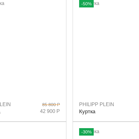
-50%
LEIN
PHILIPP PLEIN
85 800 Р
M
Размеры
M
а
42 900 Р
Куртка
-30%