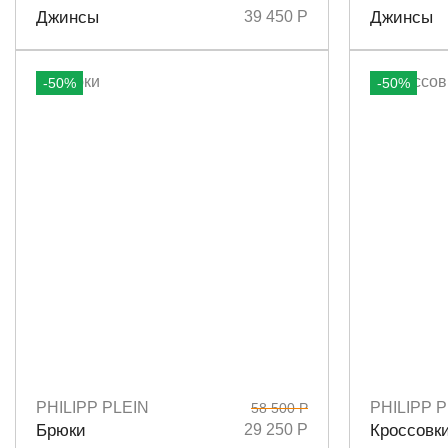
Размеры
25
26
27
28
29
Размеры
2
Джинсы
39 450 Р
Джинсы
-50%
-50%
PHILIPP PLEIN
PHILIPP P
58 500 Р
Размеры
L
Размеры
3
Брюки
29 250 Р
Кроссовк