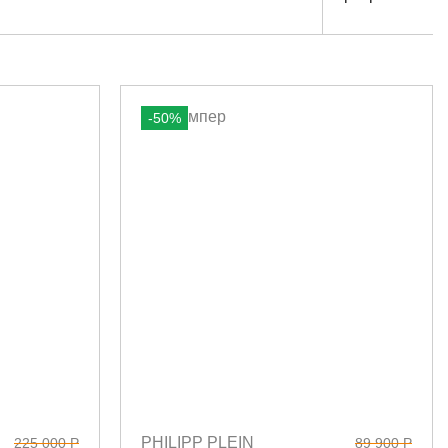
-50%
PHILIPP PLEIN
225 000 Р
89 900 Р