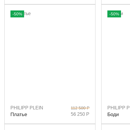
-50%
-50%
PHILIPP PLEIN
PHILIPP P
112 500 Р
Размеры
M
S
Размеры
S
Платье
56 250 Р
Боди