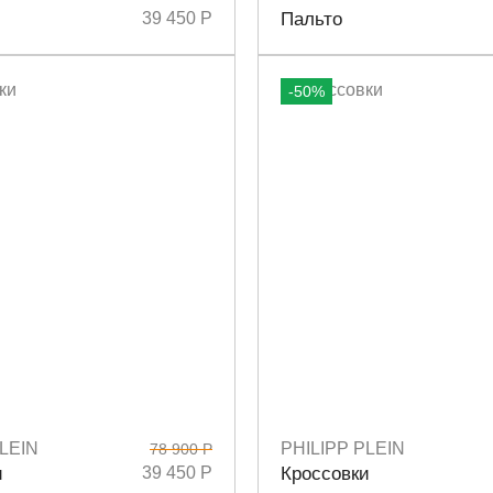
5
27
28
29
Размеры
S
39 450 Р
Пальто
-50%
LEIN
PHILIPP PLEIN
78 900 Р
6
37
38
39
40
Размеры
37
38
39
и
39 450 Р
Кроссовки