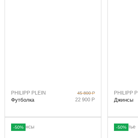
PHILIPP PLEIN
PHILIPP P
45 800 Р
Размеры
M
L
Размеры
2
Футболка
22 900 Р
Джинсы
-50%
-50%