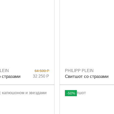
LEIN
PHILIPP PLEIN
64 500 Р
S
M
Размеры
S
M
о стразами
32 250 Р
Свитшот со стразами
-50%