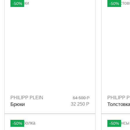
-50%
-50%
PHILIPP PLEIN
PHILIPP P
64 500 Р
Размеры
L
Размеры
Брюки
32 250 Р
Толстовк
-50%
-50%