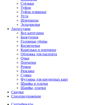
Стельки
Туфли
Туфли пляжные
Угги
Шлепанцы
Эспадрильи
Аксессуары
Все категории
Бижутерия
Головные уборы
Косметички
Кошельки и портмоне
Обложка для паспорта
Очки
Перчатки
Ремни
Рюкзаки
Сумки
Футляры для кредитных карт
Шарфы и платки
Шарфы, платки
Скидки
Спецпредложение
Сертификаты