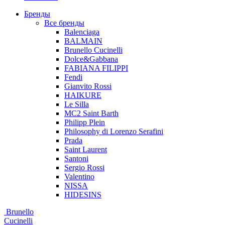
Бренды
Все бренды
Balenciaga
BALMAIN
Brunello Cucinelli
Dolce&Gabbana
FABIANA FILIPPI
Fendi
Gianvito Rossi
HAIKURE
Le Silla
MC2 Saint Barth
Philipp Plein
Philosophy di Lorenzo Serafini
Prada
Saint Laurent
Santoni
Sergio Rossi
Valentino
NISSA
HIDESINS
Brunello
Cucinelli