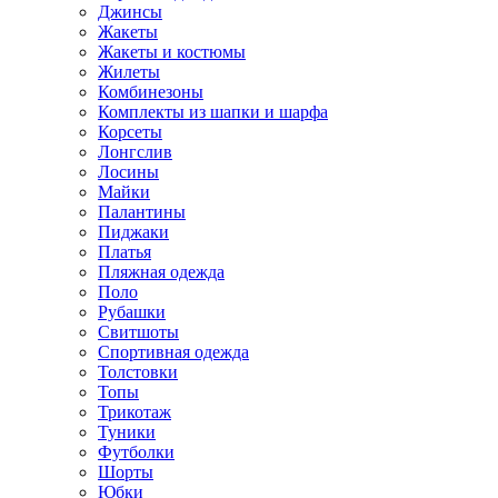
Джинсы
Жакеты
Жакеты и костюмы
Жилеты
Комбинезоны
Комплекты из шапки и шарфа
Корсеты
Лонгслив
Лосины
Майки
Палантины
Пиджаки
Платья
Пляжная одежда
Поло
Рубашки
Свитшоты
Спортивная одежда
Толстовки
Топы
Трикотаж
Туники
Футболки
Шорты
Юбки