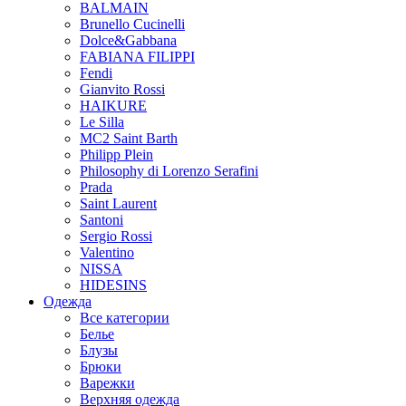
BALMAIN
Brunello Cucinelli
Dolce&Gabbana
FABIANA FILIPPI
Fendi
Gianvito Rossi
HAIKURE
Le Silla
MC2 Saint Barth
Philipp Plein
Philosophy di Lorenzo Serafini
Prada
Saint Laurent
Santoni
Sergio Rossi
Valentino
NISSA
HIDESINS
Одежда
Все категории
Белье
Блузы
Брюки
Варежки
Верхняя одежда