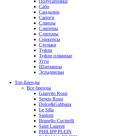
Полусапожки
Сабо
Сандалии
Сапоги
Сланцы
Слиперы
Слипоны
Сникерсы
Стельки
Туфли
Туфли пляжные
Угги
Шлепанцы
Эспадрильи
Топ-Бренды
Все бренды
Gianvito Rossi
Sergio Rossi
Dolce&Gabbana
Le Silla
Santoni
Brunello Cucinelli
Saint Laurent
PHILIPP PLEIN