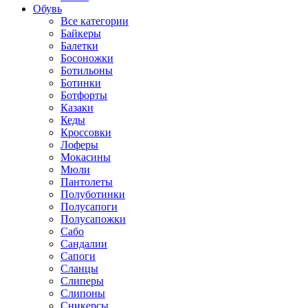
Обувь
Все категории
Байкеры
Балетки
Босоножки
Ботильоны
Ботинки
Ботфорты
Казаки
Кеды
Кроссовки
Лоферы
Мокасины
Мюли
Пантолеты
Полуботинки
Полусапоги
Полусапожки
Сабо
Сандалии
Сапоги
Сланцы
Слиперы
Слипоны
Сникерсы