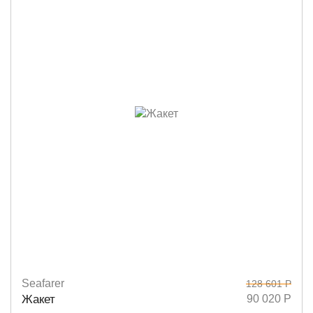
Seafarer
128 601 Р
Размеры
42
44
Жакет
90 020 Р