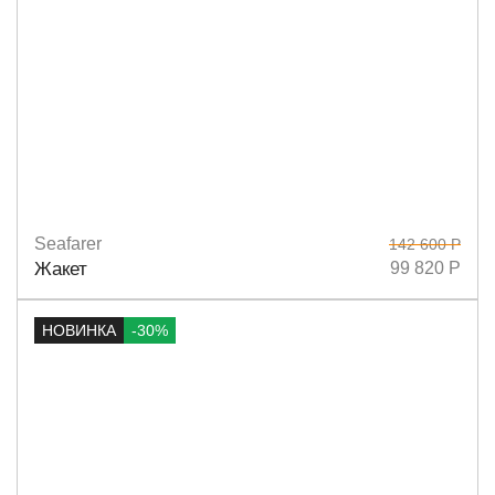
Seafarer
142 600 Р
Размеры
40
42
44
Жакет
99 820 Р
НОВИНКА
-30%