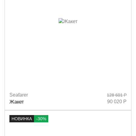
Seafarer
128 601 Р
Размеры
40
42
44
Жакет
90 020 Р
НОВИНКА
-30%