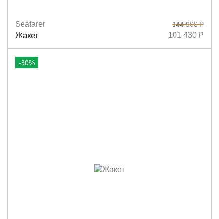
Seafarer
144 900 Р
Размеры
40
42
44
Жакет
101 430 Р
-30%