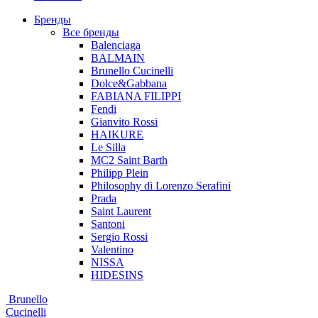
Бренды
Все бренды
Balenciaga
BALMAIN
Brunello Cucinelli
Dolce&Gabbana
FABIANA FILIPPI
Fendi
Gianvito Rossi
HAIKURE
Le Silla
MC2 Saint Barth
Philipp Plein
Philosophy di Lorenzo Serafini
Prada
Saint Laurent
Santoni
Sergio Rossi
Valentino
NISSA
HIDESINS
Brunello
Cucinelli