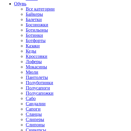
Обувь
Все категории
Байкеры
Балетки
Босоножки
Ботильоны
Ботинки
Ботфорты
Казаки
Кеды
Кроссовки
Лоферы
Мокасины
Мюли
Пантолеты
Полуботинки
Полусапоги
Полусапожки
Сабо
Сандалии
Сапоги
Сланцы
Слиперы
Слипоны
Сникерсы