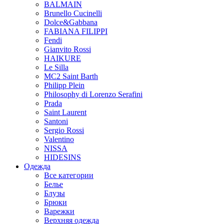
BALMAIN
Brunello Cucinelli
Dolce&Gabbana
FABIANA FILIPPI
Fendi
Gianvito Rossi
HAIKURE
Le Silla
MC2 Saint Barth
Philipp Plein
Philosophy di Lorenzo Serafini
Prada
Saint Laurent
Santoni
Sergio Rossi
Valentino
NISSA
HIDESINS
Одежда
Все категории
Белье
Блузы
Брюки
Варежки
Верхняя одежда