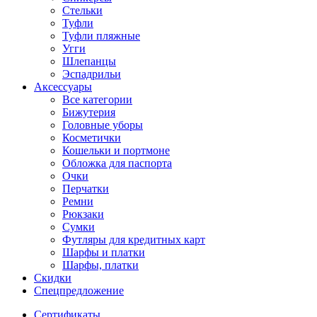
Стельки
Туфли
Туфли пляжные
Угги
Шлепанцы
Эспадрильи
Аксессуары
Все категории
Бижутерия
Головные уборы
Косметички
Кошельки и портмоне
Обложка для паспорта
Очки
Перчатки
Ремни
Рюкзаки
Сумки
Футляры для кредитных карт
Шарфы и платки
Шарфы, платки
Скидки
Спецпредложение
Сертификаты