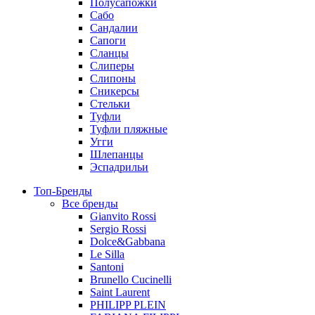
Полусапожки
Сабо
Сандалии
Сапоги
Сланцы
Слиперы
Слипоны
Сникерсы
Стельки
Туфли
Туфли пляжные
Угги
Шлепанцы
Эспадрильи
Топ-Бренды
Все бренды
Gianvito Rossi
Sergio Rossi
Dolce&Gabbana
Le Silla
Santoni
Brunello Cucinelli
Saint Laurent
PHILIPP PLEIN