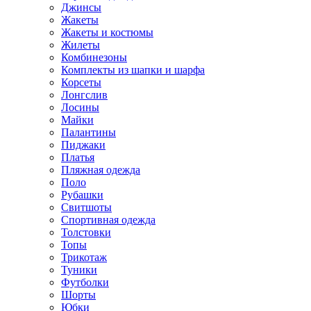
Джинсы
Жакеты
Жакеты и костюмы
Жилеты
Комбинезоны
Комплекты из шапки и шарфа
Корсеты
Лонгслив
Лосины
Майки
Палантины
Пиджаки
Платья
Пляжная одежда
Поло
Рубашки
Свитшоты
Спортивная одежда
Толстовки
Топы
Трикотаж
Туники
Футболки
Шорты
Юбки