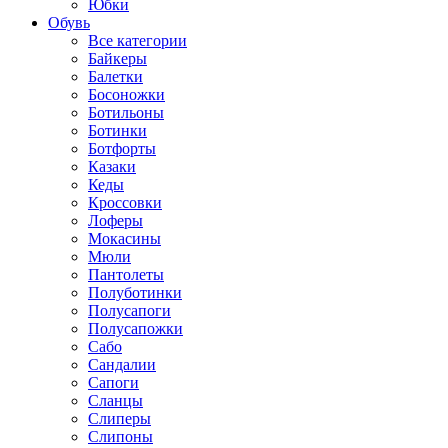
Юбки
Обувь
Все категории
Байкеры
Балетки
Босоножки
Ботильоны
Ботинки
Ботфорты
Казаки
Кеды
Кроссовки
Лоферы
Мокасины
Мюли
Пантолеты
Полуботинки
Полусапоги
Полусапожки
Сабо
Сандалии
Сапоги
Сланцы
Слиперы
Слипоны