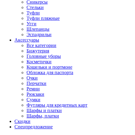
Сникерсы
Стельки
Туфли
Туфли пляжные
Угги
Шлепанцы
Эспадрильи
Аксессуары
Все категории
Бижутерия
Головные уборы
Косметички
Кошельки и портмоне
Обложка для паспорта
Очки
Перчатки
Ремни
Рюкзаки
Сумки
Футляры для кредитных карт
Шарфы и платки
Шарфы, платки
Скидки
Спецпредложение