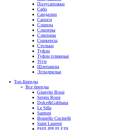
Полусапожки
Сабо
Сандалии
Сапоги
Сланцы
Слиперы
Слипоны
Сникерсы
Стельки
Туфли
Туфли пляжные
Угги
Шлепанцы
Эспадрильи
Топ-Бренды
Все бренды
Gianvito Rossi
Sergio Rossi
Dolce&Gabbana
Le Silla
Santoni
Brunello Cucinelli
Saint Laurent
PHILIPP PLEIN