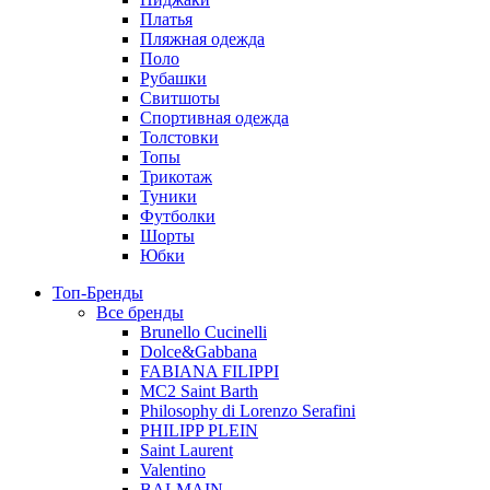
Платья
Пляжная одежда
Поло
Рубашки
Свитшоты
Спортивная одежда
Толстовки
Топы
Трикотаж
Туники
Футболки
Шорты
Юбки
Топ-Бренды
Все бренды
Brunello Cucinelli
Dolce&Gabbana
FABIANA FILIPPI
MC2 Saint Barth
Philosophy di Lorenzo Serafini
PHILIPP PLEIN
Saint Laurent
Valentino
BALMAIN