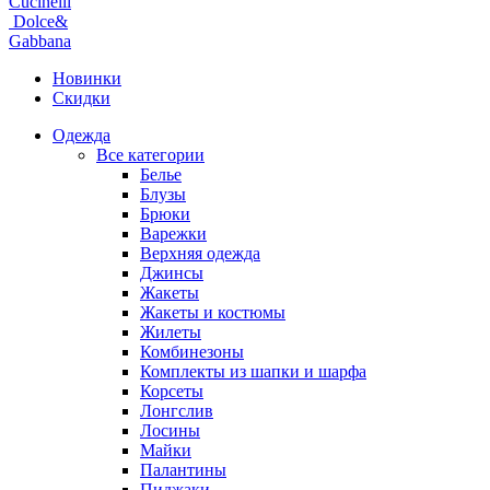
Cucinelli
Dolce&
Gabbana
Новинки
Скидки
Одежда
Все категории
Белье
Блузы
Брюки
Варежки
Верхняя одежда
Джинсы
Жакеты
Жакеты и костюмы
Жилеты
Комбинезоны
Комплекты из шапки и шарфа
Корсеты
Лонгслив
Лосины
Майки
Палантины
Пиджаки