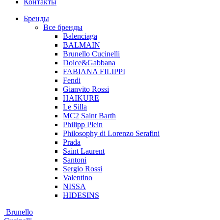
Контакты
Бренды
Все бренды
Balenciaga
BALMAIN
Brunello Cucinelli
Dolce&Gabbana
FABIANA FILIPPI
Fendi
Gianvito Rossi
HAIKURE
Le Silla
MC2 Saint Barth
Philipp Plein
Philosophy di Lorenzo Serafini
Prada
Saint Laurent
Santoni
Sergio Rossi
Valentino
NISSA
HIDESINS
Brunello