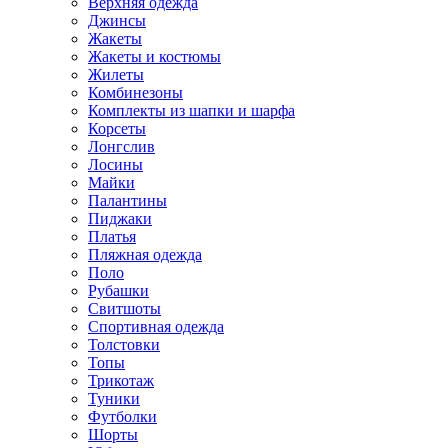
Верхняя одежда
Джинсы
Жакеты
Жакеты и костюмы
Жилеты
Комбинезоны
Комплекты из шапки и шарфа
Корсеты
Лонгслив
Лосины
Майки
Палантины
Пиджаки
Платья
Пляжная одежда
Поло
Рубашки
Свитшоты
Спортивная одежда
Толстовки
Топы
Трикотаж
Туники
Футболки
Шорты