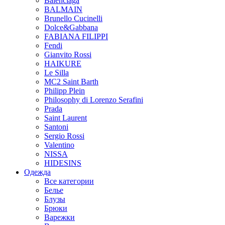
Balenciaga
BALMAIN
Brunello Cucinelli
Dolce&Gabbana
FABIANA FILIPPI
Fendi
Gianvito Rossi
HAIKURE
Le Silla
MC2 Saint Barth
Philipp Plein
Philosophy di Lorenzo Serafini
Prada
Saint Laurent
Santoni
Sergio Rossi
Valentino
NISSA
HIDESINS
Одежда
Все категории
Белье
Блузы
Брюки
Варежки