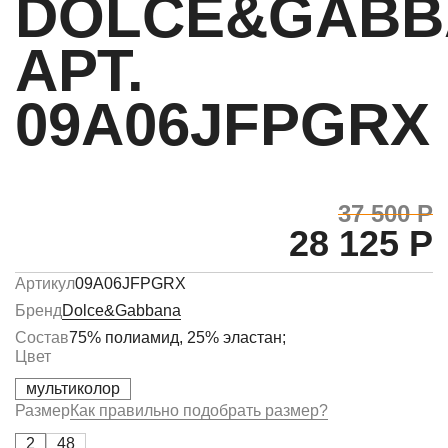
DOLCE&GABB
АРТ.
09A06JFPGRX
37 500 Р
28 125 Р
Артикул
09A06JFPGRX
Бренд
Dolce&Gabbana
Состав
75% полиамид, 25% эластан;
Цвет
мультиколор
Размер
Как правильно подобрать размер?
2
48