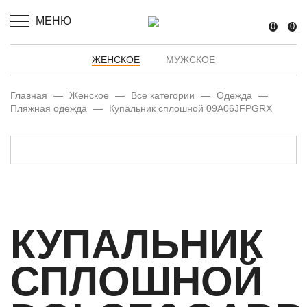
МЕНЮ
0
0
ЖЕНСКОЕ
МУЖСКОЕ
Главная
—
Женское
—
Все категории
—
Одежда
—
Пляжная одежда
—
Купальник сплошной 09A06JFPGRX
КУПАЛЬНИК
СПЛОШНОЙ