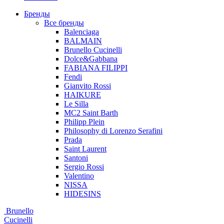
Бренды
Все бренды
Balenciaga
BALMAIN
Brunello Cucinelli
Dolce&Gabbana
FABIANA FILIPPI
Fendi
Gianvito Rossi
HAIKURE
Le Silla
MC2 Saint Barth
Philipp Plein
Philosophy di Lorenzo Serafini
Prada
Saint Laurent
Santoni
Sergio Rossi
Valentino
NISSA
HIDESINS
Brunello
Cucinelli