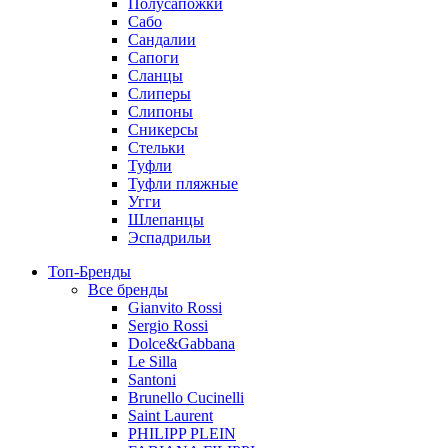
Полусапожки
Сабо
Сандалии
Сапоги
Сланцы
Слиперы
Слипоны
Сникерсы
Стельки
Туфли
Туфли пляжные
Угги
Шлепанцы
Эспадрильи
Топ-Бренды
Все бренды
Gianvito Rossi
Sergio Rossi
Dolce&Gabbana
Le Silla
Santoni
Brunello Cucinelli
Saint Laurent
PHILIPP PLEIN