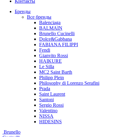
Контакты
Бренды
Все бренды
Balenciaga
BALMAIN
Brunello Cucinelli
Dolce&Gabbana
FABIANA FILIPPI
Fendi
Gianvito Rossi
HAIKURE
Le Silla
MC2 Saint Barth
Philipp Plein
Philosophy di Lorenzo Serafini
Prada
Saint Laurent
Santoni
Sergio Rossi
Valentino
NISSA
HIDESINS
Brunello