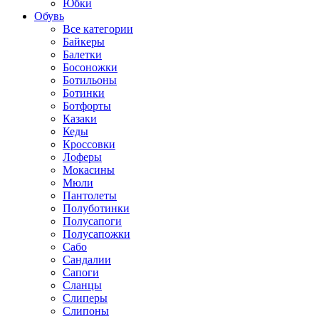
Юбки
Обувь
Все категории
Байкеры
Балетки
Босоножки
Ботильоны
Ботинки
Ботфорты
Казаки
Кеды
Кроссовки
Лоферы
Мокасины
Мюли
Пантолеты
Полуботинки
Полусапоги
Полусапожки
Сабо
Сандалии
Сапоги
Сланцы
Слиперы
Слипоны