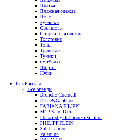
Платья
Пляжная одежда
Поло
Рубашки
Свитшоты
Спортивная одежда
Толстовки
Топы
Трикотаж
Туники
Футболки
Шорты
Юбки
Топ-Бренды
Все бренды
Brunello Cucinelli
Dolce&Gabbana
FABIANA FILIPPI
MC2 Saint Barth
Philosophy di Lorenzo Serafini
PHILIPP PLEIN
Saint Laurent
Valentino
BALMAIN