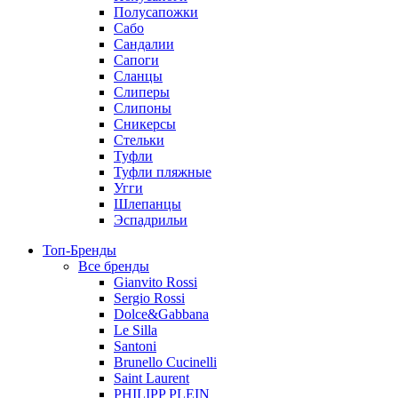
Полусапожки
Сабо
Сандалии
Сапоги
Сланцы
Слиперы
Слипоны
Сникерсы
Стельки
Туфли
Туфли пляжные
Угги
Шлепанцы
Эспадрильи
Топ-Бренды
Все бренды
Gianvito Rossi
Sergio Rossi
Dolce&Gabbana
Le Silla
Santoni
Brunello Cucinelli
Saint Laurent
PHILIPP PLEIN