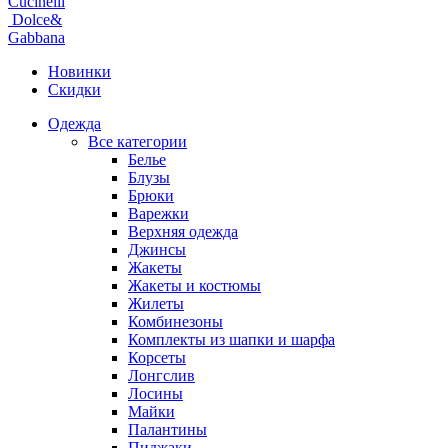
Cucinelli
Dolce&
Gabbana
Новинки
Скидки
Одежда
Все категории
Белье
Блузы
Брюки
Варежки
Верхняя одежда
Джинсы
Жакеты
Жакеты и костюмы
Жилеты
Комбинезоны
Комплекты из шапки и шарфа
Корсеты
Лонгслив
Лосины
Майки
Палантины
Пиджаки