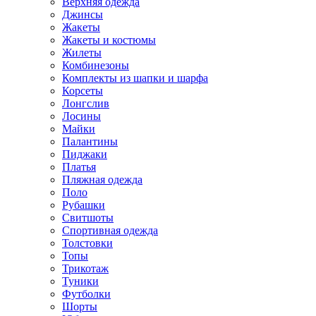
Верхняя одежда
Джинсы
Жакеты
Жакеты и костюмы
Жилеты
Комбинезоны
Комплекты из шапки и шарфа
Корсеты
Лонгслив
Лосины
Майки
Палантины
Пиджаки
Платья
Пляжная одежда
Поло
Рубашки
Свитшоты
Спортивная одежда
Толстовки
Топы
Трикотаж
Туники
Футболки
Шорты