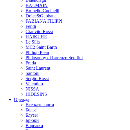
Balenciaga
BALMAIN
Brunello Cucinelli
Dolce&Gabbana
FABIANA FILIPPI
Fendi
Gianvito Rossi
HAIKURE
Le Silla
MC2 Saint Barth
Philipp Plein
Philosophy di Lorenzo Serafini
Prada
Saint Laurent
Santoni
Sergio Rossi
Valentino
NISSA
HIDESINS
Одежда
Все категории
Белье
Блузы
Брюки
Варежки