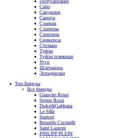
Полусапожки
Сабо
Сандалии
Сапоги
Сланцы
Слиперы
Слипоны
Сникерсы
Стельки
Туфли
Туфли пляжные
Угги
Шлепанцы
Эспадрильи
Топ-Бренды
Все бренды
Gianvito Rossi
Sergio Rossi
Dolce&Gabbana
Le Silla
Santoni
Brunello Cucinelli
Saint Laurent
PHILIPP PLEIN