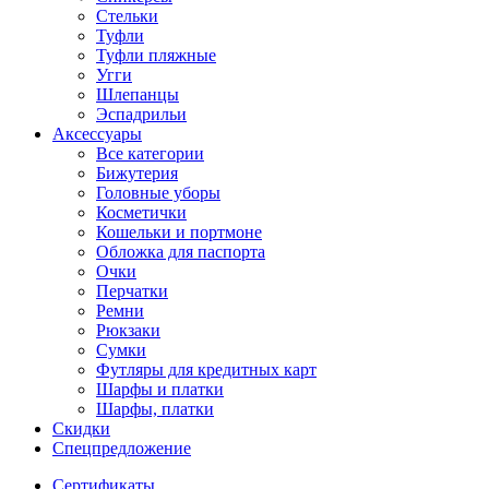
Стельки
Туфли
Туфли пляжные
Угги
Шлепанцы
Эспадрильи
Аксессуары
Все категории
Бижутерия
Головные уборы
Косметички
Кошельки и портмоне
Обложка для паспорта
Очки
Перчатки
Ремни
Рюкзаки
Сумки
Футляры для кредитных карт
Шарфы и платки
Шарфы, платки
Скидки
Спецпредложение
Сертификаты