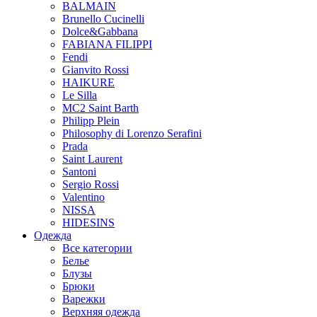
BALMAIN
Brunello Cucinelli
Dolce&Gabbana
FABIANA FILIPPI
Fendi
Gianvito Rossi
HAIKURE
Le Silla
MC2 Saint Barth
Philipp Plein
Philosophy di Lorenzo Serafini
Prada
Saint Laurent
Santoni
Sergio Rossi
Valentino
NISSA
HIDESINS
Одежда
Все категории
Белье
Блузы
Брюки
Варежки
Верхняя одежда