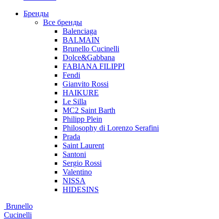
Бренды
Все бренды
Balenciaga
BALMAIN
Brunello Cucinelli
Dolce&Gabbana
FABIANA FILIPPI
Fendi
Gianvito Rossi
HAIKURE
Le Silla
MC2 Saint Barth
Philipp Plein
Philosophy di Lorenzo Serafini
Prada
Saint Laurent
Santoni
Sergio Rossi
Valentino
NISSA
HIDESINS
Brunello
Cucinelli