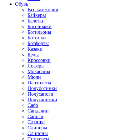
Обувь
Все категории
Байкеры
Балетки
Босоножки
Ботильоны
Ботинки
Ботфорты
Казаки
Кеды
Кроссовки
Лоферы
Мокасины
Мюли
Пантолеты
Полуботинки
Полусапоги
Полусапожки
Сабо
Сандалии
Сапоги
Сланцы
Слиперы
Слипоны
Сникерсы