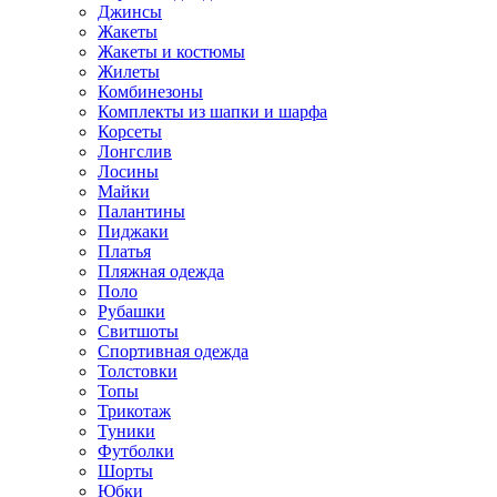
Джинсы
Жакеты
Жакеты и костюмы
Жилеты
Комбинезоны
Комплекты из шапки и шарфа
Корсеты
Лонгслив
Лосины
Майки
Палантины
Пиджаки
Платья
Пляжная одежда
Поло
Рубашки
Свитшоты
Спортивная одежда
Толстовки
Топы
Трикотаж
Туники
Футболки
Шорты
Юбки