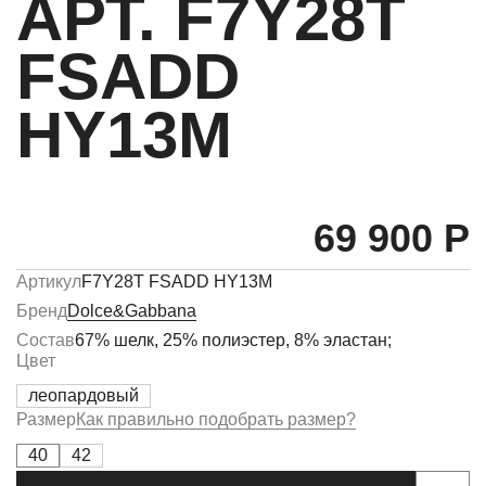
АРТ. F7Y28T
FSADD
HY13M
69 900 Р
Артикул
F7Y28T FSADD HY13M
Бренд
Dolce&Gabbana
Состав
67% шелк, 25% полиэстер, 8% эластан;
Цвет
леопардовый
Размер
Как правильно подобрать размер?
40
42