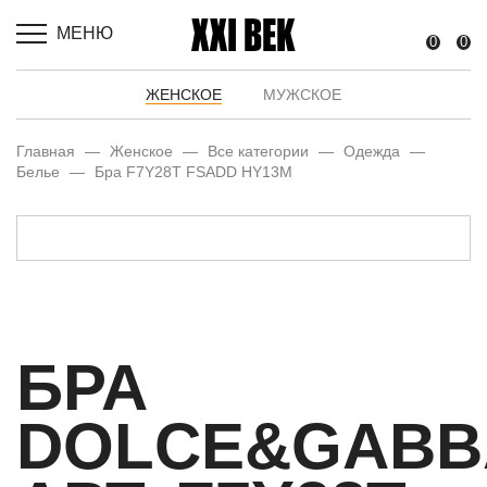
МЕНЮ
0
0
ЖЕНСКОЕ
МУЖСКОЕ
Главная
—
Женское
—
Все категории
—
Одежда
—
Белье
—
Бра F7Y28T FSADD HY13M
БРА
DOLCE&GABB