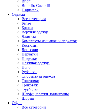
Brioni
Brunello Cucinelli
Dsquared2
Одежда
Все категории
Белье
Брюки
Верхняя одежда
Джинсы
Комплекты из шапки и перчаток
Костюмы
Лонгслив
Перчатки
Пиджаки
Пляжная одежда
Поло
Рубашки
Спортивная одежда
Толстовки
Трикотаж
Футболки
Шарфы, платки, палантины
Шорты
Обувь
Все категории