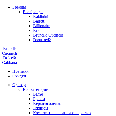
Бренды
Все бренды
Baldinini
Barrett
Billionaire
Brioni
Brunello Cucinelli
Dsquared2
Brunello
Cucinelli
Dolce&
Gabbana
Новинки
Скидки
Одежда
Все категории
Белье
Брюки
Верхняя одежда
Джинсы
Комплекты из шапки и перчаток