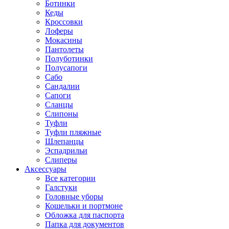
Ботинки
Кеды
Кроссовки
Лоферы
Мокасины
Пантолеты
Полуботинки
Полусапоги
Сабо
Сандалии
Сапоги
Сланцы
Слипоны
Туфли
Туфли пляжные
Шлепанцы
Эспадрильи
Слиперы
Аксессуары
Все категории
Галстуки
Головные уборы
Кошельки и портмоне
Обложка для паспорта
Папка для документов