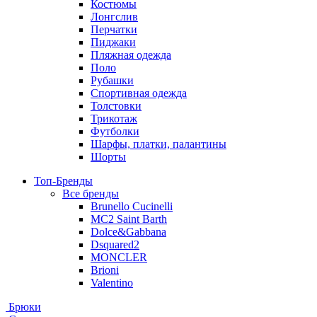
Костюмы
Лонгслив
Перчатки
Пиджаки
Пляжная одежда
Поло
Рубашки
Спортивная одежда
Толстовки
Трикотаж
Футболки
Шарфы, платки, палантины
Шорты
Топ-Бренды
Все бренды
Brunello Cucinelli
MC2 Saint Barth
Dolce&Gabbana
Dsquared2
MONCLER
Brioni
Valentino
Брюки