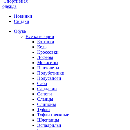
Спортивная
одежда
Новинки
Скидки
Обувь
Все категории
Ботинки
Кеды
Кроссовки
Лоферы
Мокасины
Пантолеты
Полуботинки
Полусапоги
Сабо
Сандалии
Сапоги
Сланцы
Слипоны
Туфли
Туфли пляжные
Шлепанцы
Эспадрильи