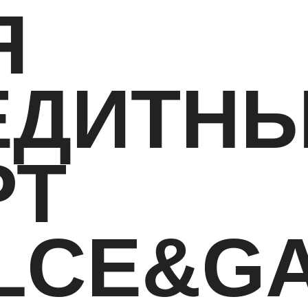
Я
ЕДИТН
РТ
LCE&G