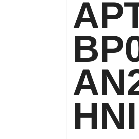
АРТ
BP
AN
HNI