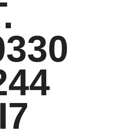
.
0330
244
I7