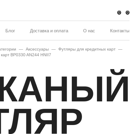
0
0
Блог
Доставка и оплата
О нас
Контакты
атегории
—
Аксессуары
—
Футляры для кредитных карт
—
 карт BP0330 AN244 HNII7
ЖАНЫЙ
ТЛЯР