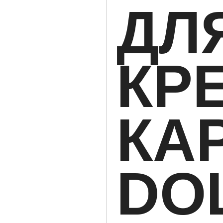
ДЛ
КР
КА
DO