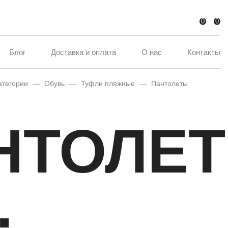
0
0
Блог
Доставка и оплата
О нас
Контакты
атегории
—
Обувь
—
Туфли пляжные
—
Пантолеты
НТОЛЕ
.