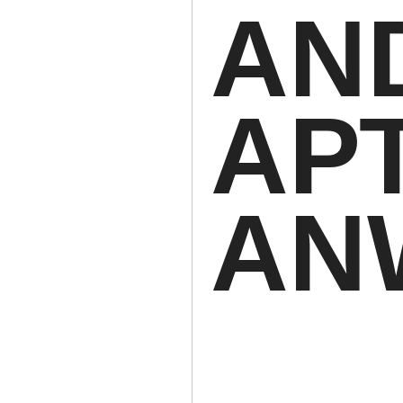
AN
АРТ
AN