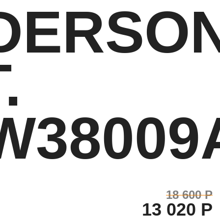
DERSO
.
W38009
18 600 Р
13 020 Р