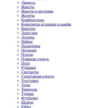
Джинсы
Жакеты
Жакеты и костюмы
Жилеты
Комбинезоны
Комплекты из шапки и шарфа
Корсеты
Лонгслив
Лосины
Майки
Палантины
Пиджаки
Платья
Пляжная одежда
Поло
Рубашки
Свитшоты
Спортивная одежда
Толстовки
Топы
Трикотаж
Туники
Футболки
Шорты
Юбки