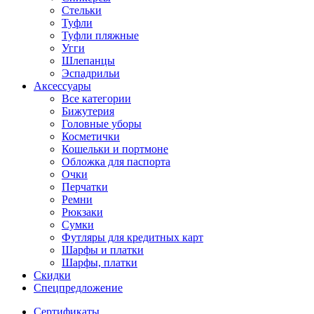
Стельки
Туфли
Туфли пляжные
Угги
Шлепанцы
Эспадрильи
Аксессуары
Все категории
Бижутерия
Головные уборы
Косметички
Кошельки и портмоне
Обложка для паспорта
Очки
Перчатки
Ремни
Рюкзаки
Сумки
Футляры для кредитных карт
Шарфы и платки
Шарфы, платки
Скидки
Спецпредложение
Сертификаты