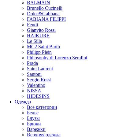
BALMAIN
Brunello Cucinelli
Dolce&Gabbana
FABIANA FILIPPI
Fendi
Gianvito Rossi
HAIKURE
Le Silla
MC2 Saint Barth
Philipp Plein
Philosophy di Lorenzo Serafini
Prada
Saint Laurent
Santoni
Sergio Rossi
Valentino
NISSA
HIDESINS
Одежда
Все категории
Белье
Блузы
Брюки
Варежки
Верхняя одежда