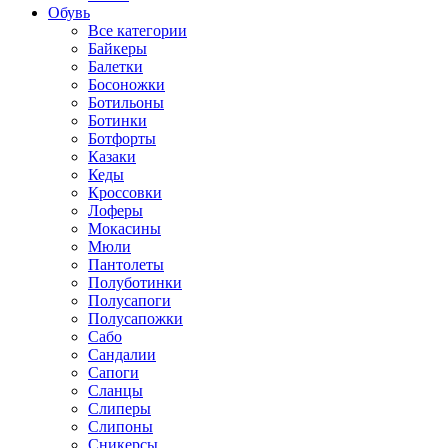
Обувь
Все категории
Байкеры
Балетки
Босоножки
Ботильоны
Ботинки
Ботфорты
Казаки
Кеды
Кроссовки
Лоферы
Мокасины
Мюли
Пантолеты
Полуботинки
Полусапоги
Полусапожки
Сабо
Сандалии
Сапоги
Сланцы
Слиперы
Слипоны
Сникерсы