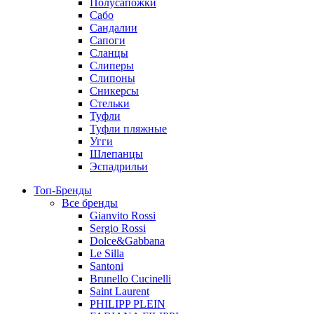
Полусапожки
Сабо
Сандалии
Сапоги
Сланцы
Слиперы
Слипоны
Сникерсы
Стельки
Туфли
Туфли пляжные
Угги
Шлепанцы
Эспадрильи
Топ-Бренды
Все бренды
Gianvito Rossi
Sergio Rossi
Dolce&Gabbana
Le Silla
Santoni
Brunello Cucinelli
Saint Laurent
PHILIPP PLEIN