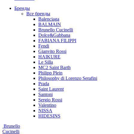
Бренды
Все бренды
Balenciaga
BALMAIN
Brunello Cucinelli
Dolce&Gabbana
FABIANA FILIPPI
Fendi
Gianvito Rossi
HAIKURE
Le Silla
MC2 Saint Barth
Philipp Plein
Philosophy di Lorenzo Serafini
Prada
Saint Laurent
Santoni
Sergio Rossi
Valentino
NISSA
HIDESINS
Brunello
Cucinelli