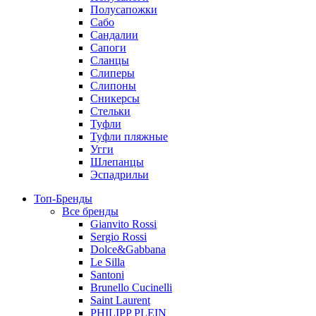
Полусапожки
Сабо
Сандалии
Сапоги
Сланцы
Слиперы
Слипоны
Сникерсы
Стельки
Туфли
Туфли пляжные
Угги
Шлепанцы
Эспадрильи
Топ-Бренды
Все бренды
Gianvito Rossi
Sergio Rossi
Dolce&Gabbana
Le Silla
Santoni
Brunello Cucinelli
Saint Laurent
PHILIPP PLEIN