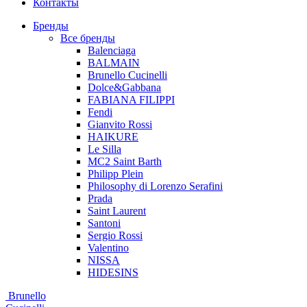
Контакты
Бренды
Все бренды
Balenciaga
BALMAIN
Brunello Cucinelli
Dolce&Gabbana
FABIANA FILIPPI
Fendi
Gianvito Rossi
HAIKURE
Le Silla
MC2 Saint Barth
Philipp Plein
Philosophy di Lorenzo Serafini
Prada
Saint Laurent
Santoni
Sergio Rossi
Valentino
NISSA
HIDESINS
Brunello