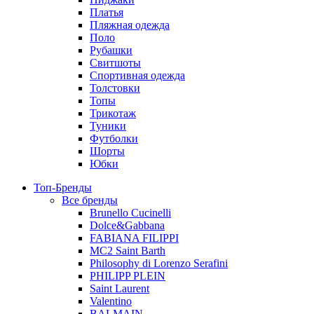
Платья
Пляжная одежда
Поло
Рубашки
Свитшоты
Спортивная одежда
Толстовки
Топы
Трикотаж
Туники
Футболки
Шорты
Юбки
Топ-Бренды
Все бренды
Brunello Cucinelli
Dolce&Gabbana
FABIANA FILIPPI
MC2 Saint Barth
Philosophy di Lorenzo Serafini
PHILIPP PLEIN
Saint Laurent
Valentino
BALMAIN