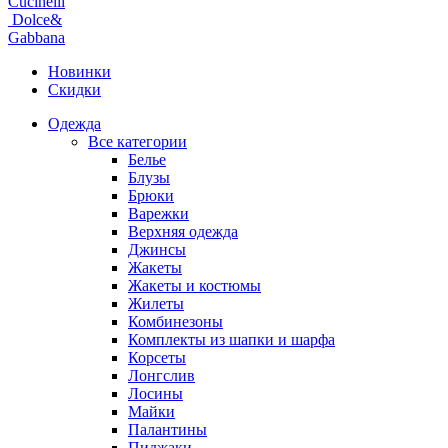
Cucinelli
Dolce&
Gabbana
Новинки
Скидки
Одежда
Все категории
Белье
Блузы
Брюки
Варежки
Верхняя одежда
Джинсы
Жакеты
Жакеты и костюмы
Жилеты
Комбинезоны
Комплекты из шапки и шарфа
Корсеты
Лонгслив
Лосины
Майки
Палантины
Пиджаки