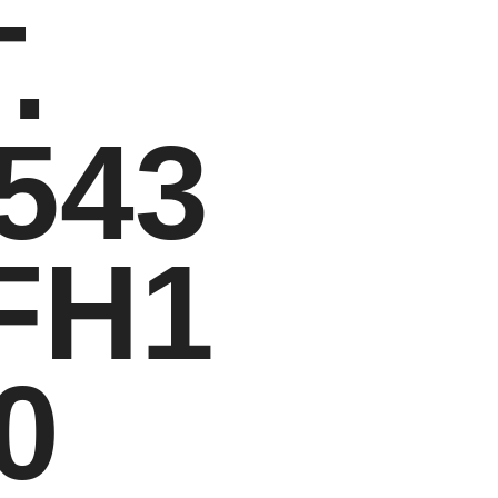
.
543
FH1
0