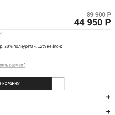
89 900 Р
44 950 Р
0
р, 28% полиуретан, 12% нейлон;
рать размер?
В КОРЗИНУ