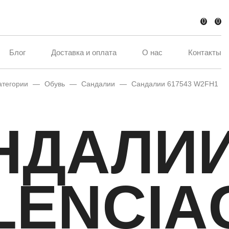
0
0
Блог
Доставка и оплата
О нас
Контакты
атегории
—
Обувь
—
Сандалии
—
Сандалии 617543 W2FH1
НДАЛИ
LENCIA