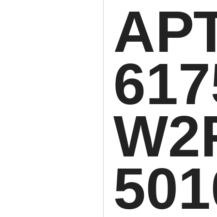
АРТ
617
W2
501