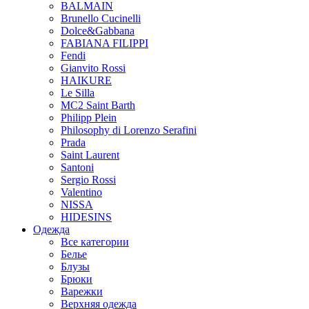
BALMAIN
Brunello Cucinelli
Dolce&Gabbana
FABIANA FILIPPI
Fendi
Gianvito Rossi
HAIKURE
Le Silla
MC2 Saint Barth
Philipp Plein
Philosophy di Lorenzo Serafini
Prada
Saint Laurent
Santoni
Sergio Rossi
Valentino
NISSA
HIDESINS
Одежда
Все категории
Белье
Блузы
Брюки
Варежки
Верхняя одежда