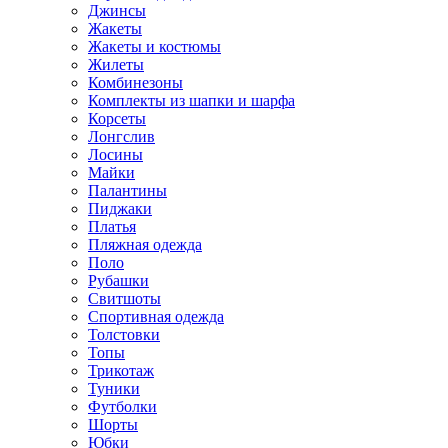
Джинсы
Жакеты
Жакеты и костюмы
Жилеты
Комбинезоны
Комплекты из шапки и шарфа
Корсеты
Лонгслив
Лосины
Майки
Палантины
Пиджаки
Платья
Пляжная одежда
Поло
Рубашки
Свитшоты
Спортивная одежда
Толстовки
Топы
Трикотаж
Туники
Футболки
Шорты
Юбки