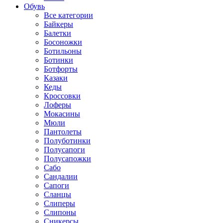
Обувь
Все категории
Байкеры
Балетки
Босоножки
Ботильоны
Ботинки
Ботфорты
Казаки
Кеды
Кроссовки
Лоферы
Мокасины
Мюли
Пантолеты
Полуботинки
Полусапоги
Полусапожки
Сабо
Сандалии
Сапоги
Сланцы
Слиперы
Слипоны
Сникерсы