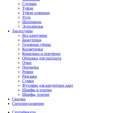
Стельки
Туфли
Туфли пляжные
Угги
Шлепанцы
Эспадрильи
Аксессуары
Все категории
Бижутерия
Головные уборы
Косметички
Кошельки и портмоне
Обложка для паспорта
Очки
Перчатки
Ремни
Рюкзаки
Сумки
Футляры для кредитных карт
Шарфы и платки
Шарфы, платки
Скидки
Спецпредложение
Сертификаты