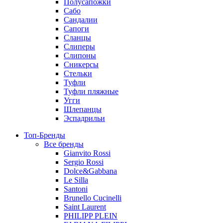
Полусапожки
Сабо
Сандалии
Сапоги
Сланцы
Слиперы
Слипоны
Сникерсы
Стельки
Туфли
Туфли пляжные
Угги
Шлепанцы
Эспадрильи
Топ-Бренды
Все бренды
Gianvito Rossi
Sergio Rossi
Dolce&Gabbana
Le Silla
Santoni
Brunello Cucinelli
Saint Laurent
PHILIPP PLEIN