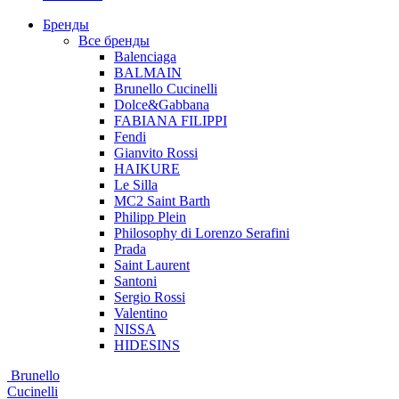
Бренды
Все бренды
Balenciaga
BALMAIN
Brunello Cucinelli
Dolce&Gabbana
FABIANA FILIPPI
Fendi
Gianvito Rossi
HAIKURE
Le Silla
MC2 Saint Barth
Philipp Plein
Philosophy di Lorenzo Serafini
Prada
Saint Laurent
Santoni
Sergio Rossi
Valentino
NISSA
HIDESINS
Brunello
Cucinelli