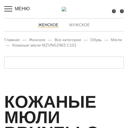
МЕНЮ
0
0
ЖЕНСКОЕ
МУЖСКОЕ
Главная
—
Женское
—
Все категории
—
Обувь
—
Мюли
—
Кожаные мюли MZVNG2963 C101
КОЖАНЫЕ
МЮЛИ