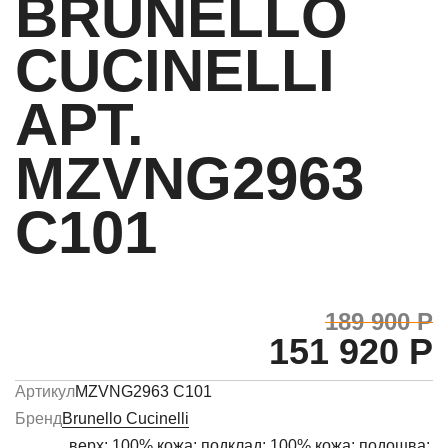
BRUNELLO
CUCINELLI
АРТ.
MZVNG2963
C101
189 900 Р
151 920 Р
Артикул
MZVNG2963 C101
Бренд
Brunello Cucinelli
верх: 100% кожа; подклад: 100% кожа; подошва: