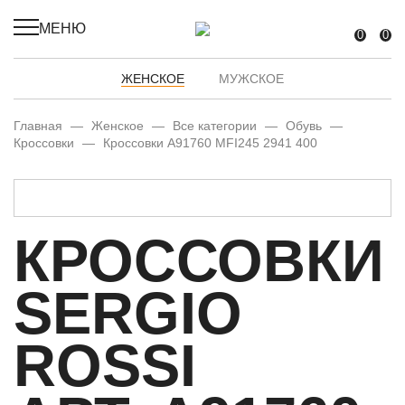
МЕНЮ
0
0
ЖЕНСКОЕ
МУЖСКОЕ
Главная
—
Женское
—
Все категории
—
Обувь
—
Кроссовки
—
Кроссовки A91760 MFI245 2941 400
КРОССОВКИ
SERGIO
ROSSI