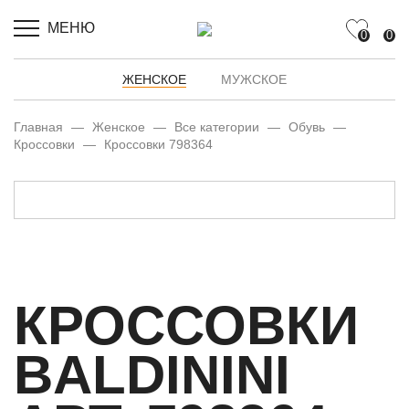
МЕНЮ
0
0
ЖЕНСКОЕ
МУЖСКОЕ
Главная
—
Женское
—
Все категории
—
Обувь
—
Кроссовки
—
Кроссовки 798364
КРОССОВКИ
BALDININI