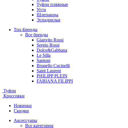
Туфли пляжные
Угги
Шлепанцы
Эспадрильи
Топ-Бренды
Все бренды
Gianvito Rossi
Sergio Rossi
Dolce&Gabbana
Le Silla
Santoni
Brunello Cucinelli
Saint Laurent
PHILIPP PLEIN
FABIANA FILIPPI
Туфли
Кроссовки
Новинки
Скидки
Аксессуары
Все категории