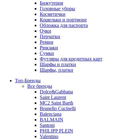
Бижутерия
Головные уборы
Косметички
Кошельки и портмоне
Обложка для паспорта
Очки
Перчатки
Ремни
Рюкзаки
Сумки
Футляры для кредитных карт
Шарфы и платки
Шарфы, платки
Топ-Бренды
Все бренды
Dolce&Gabbana
Saint Laurent
MC2 Saint Barth
Brunello Cucinelli
Balenciaga
BALMAIN
Santoni
PHILIPP PLEIN
Valentino