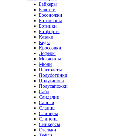
Байкеры
Балетки
Босоножки
Ботильоны
Ботинки
Ботфорты
Казаки
Кеды
Кроссовки
Лоферы
Мокасины
Мюли
Пантолеты
Полуботинки
Полусапоги
Полусапожки
Сабо
Сандалии
Сапоги
Сланцы
Слиперы
Слипоны
Сникерсы
Стельки
Туфли