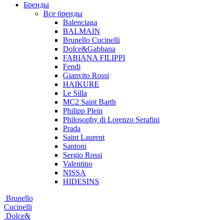
Бренды
Все бренды
Balenciaga
BALMAIN
Brunello Cucinelli
Dolce&Gabbana
FABIANA FILIPPI
Fendi
Gianvito Rossi
HAIKURE
Le Silla
MC2 Saint Barth
Philipp Plein
Philosophy di Lorenzo Serafini
Prada
Saint Laurent
Santoni
Sergio Rossi
Valentino
NISSA
HIDESINS
Brunello
Cucinelli
Dolce&