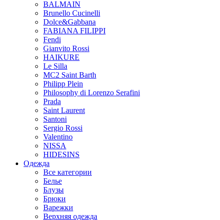
BALMAIN
Brunello Cucinelli
Dolce&Gabbana
FABIANA FILIPPI
Fendi
Gianvito Rossi
HAIKURE
Le Silla
MC2 Saint Barth
Philipp Plein
Philosophy di Lorenzo Serafini
Prada
Saint Laurent
Santoni
Sergio Rossi
Valentino
NISSA
HIDESINS
Одежда
Все категории
Белье
Блузы
Брюки
Варежки
Верхняя одежда