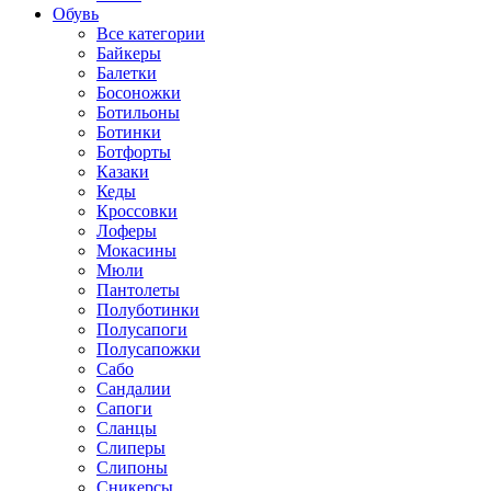
Обувь
Все категории
Байкеры
Балетки
Босоножки
Ботильоны
Ботинки
Ботфорты
Казаки
Кеды
Кроссовки
Лоферы
Мокасины
Мюли
Пантолеты
Полуботинки
Полусапоги
Полусапожки
Сабо
Сандалии
Сапоги
Сланцы
Слиперы
Слипоны
Сникерсы