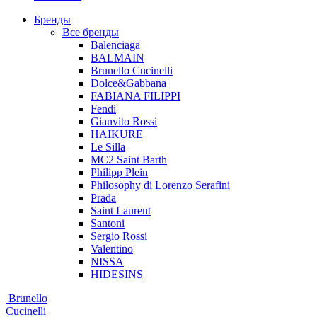
Бренды
Все бренды
Balenciaga
BALMAIN
Brunello Cucinelli
Dolce&Gabbana
FABIANA FILIPPI
Fendi
Gianvito Rossi
HAIKURE
Le Silla
MC2 Saint Barth
Philipp Plein
Philosophy di Lorenzo Serafini
Prada
Saint Laurent
Santoni
Sergio Rossi
Valentino
NISSA
HIDESINS
Brunello
Cucinelli