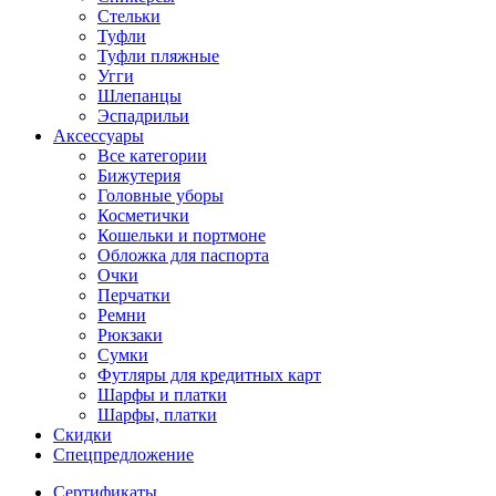
Стельки
Туфли
Туфли пляжные
Угги
Шлепанцы
Эспадрильи
Аксессуары
Все категории
Бижутерия
Головные уборы
Косметички
Кошельки и портмоне
Обложка для паспорта
Очки
Перчатки
Ремни
Рюкзаки
Сумки
Футляры для кредитных карт
Шарфы и платки
Шарфы, платки
Скидки
Спецпредложение
Сертификаты