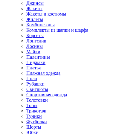
Джинсы
Жакеты
Жакеты и костюмы
Жилеты
Комбинезоны
Комплекты из шапки и шарфа
Корсеты
Лонгслив
Лосины
Майки
Палантины
Пиджаки
Платья
Пляжная одежда
Поло
Рубашки
Свитшоты
Спортивная одежда
Толстовки
Топы
Трикотаж
Туники
Футболки
Шорты
Юбки