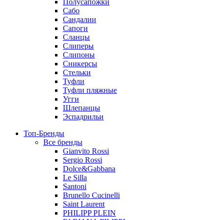
Полусапожки
Сабо
Сандалии
Сапоги
Сланцы
Слиперы
Слипоны
Сникерсы
Стельки
Туфли
Туфли пляжные
Угги
Шлепанцы
Эспадрильи
Топ-Бренды
Все бренды
Gianvito Rossi
Sergio Rossi
Dolce&Gabbana
Le Silla
Santoni
Brunello Cucinelli
Saint Laurent
PHILIPP PLEIN