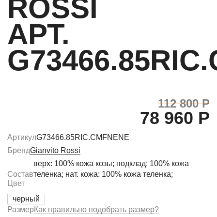
ROSSI
АРТ.
G73466.85RIC
112 800 Р
78 960 Р
Артикул
G73466.85RIC.CMFNENE
Бренд
Gianvito Rossi
верх: 100% кожа козы; подклад: 100% кожа
Состав
теленка; нат. кожа: 100% кожа теленка;
Цвет
черный
Размер
Как правильно подобрать размер?