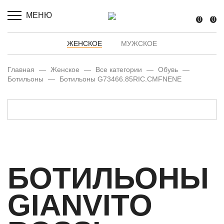
МЕНЮ
0
0
ЖЕНСКОЕ
МУЖСКОЕ
Главная
—
Женское
—
Все категории
—
Обувь
—
Ботильоны
—
Ботильоны G73466.85RIC.CMFNENE
БОТИЛЬОНЫ
GIANVITO