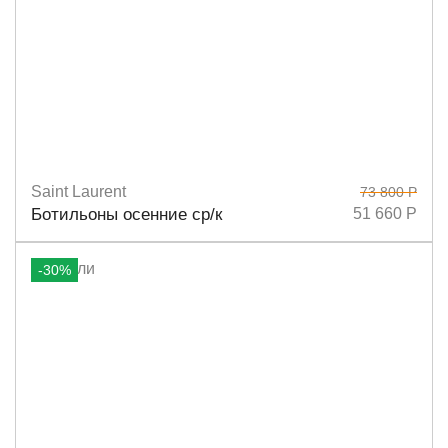
Saint Laurent
73 800 Р
Размеры
36
39,5
Ботильоны осенние ср/к
51 660 Р
-30%