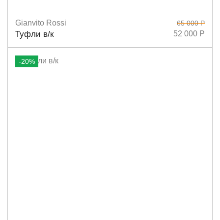
Gianvito Rossi
65 000 Р
Размеры
39,5
37,5
39
Туфли в/к
52 000 Р
-20%