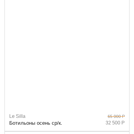
Le Silla
65 000 Р
Размеры
38,5
38
Ботильоны осень ср/к.
32 500 Р