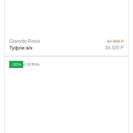
Gianvito Rossi
42 900 Р
Размеры
36,5
Туфли в/к
34 320 Р
-30%