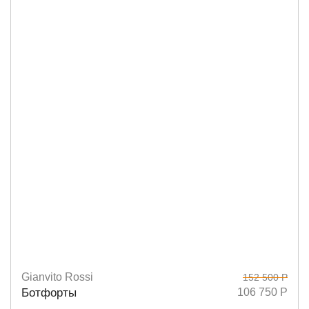
Gianvito Rossi
152 500 Р
Размеры
36,5
39
37
Ботфорты
106 750 Р