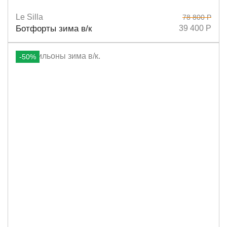
Le Silla
78 800 Р
Размеры
37,5
39
38,5
Ботфорты зима в/к
39 400 Р
-50%