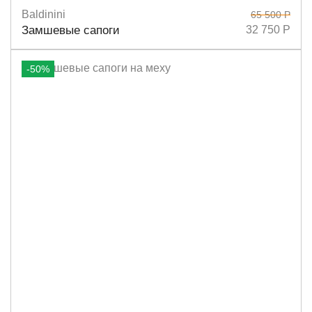
Baldinini
65 500 Р
Размеры
37
40
Замшевые сапоги
32 750 Р
-50%