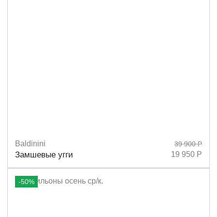
Baldinini
39 900 Р
Размеры
36
37
38
Замшевые угги
19 950 Р
-50%