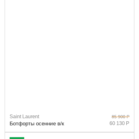
Saint Laurent
85 900 Р
Размеры
38,5
38
Ботфорты осенние в/к
60 130 Р