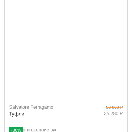
Salvatore Ferragamo
58 800 Р
Размеры
36
36,5
38,5
35,5
40
Туфли
35 280 Р
-30%