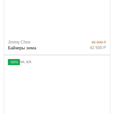
Jimmy Choo
85 000 Р
Размеры
37
37,5
39
40
Байкеры зима
42 500 Р
-50%