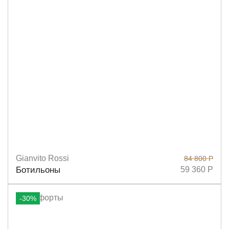
Gianvito Rossi
84 800 Р
Размеры
36,5
38
37,5
38,5
Ботильоны
59 360 Р
-30%