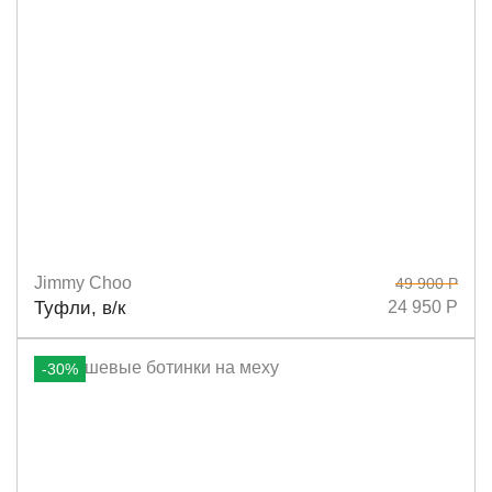
Jimmy Choo
49 900 Р
Размеры
36,5
36
37
Туфли, в/к
24 950 Р
-30%