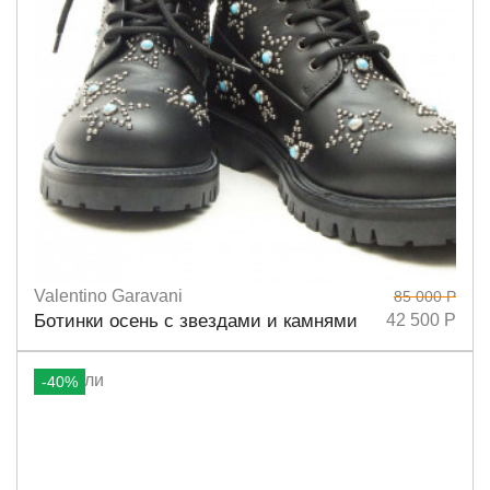
Valentino Garavani
85 000 Р
Размеры
36
38,5
38
Ботинки осень с звездами и камнями
42 500 Р
-40%