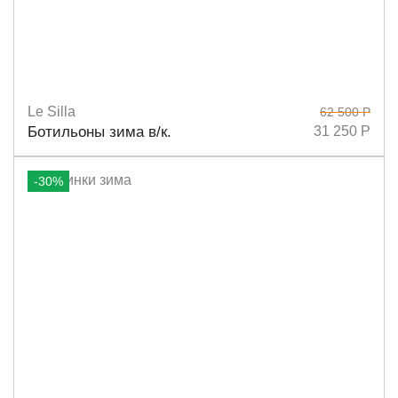
Le Silla
62 500 Р
Размеры
36
37,5
38
39
37
39,5
Ботильоны зима в/к.
31 250 Р
-30%