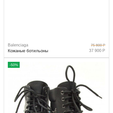
Balenciaga
75 800 Р
Размеры
36
40
39
38
Кожаные ботильоны
37 900 Р
-50%