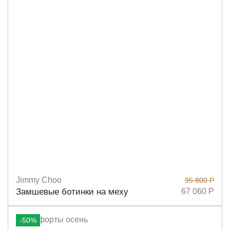
Jimmy Choo
95 800 Р
Размеры
39
37,5
40
36,5
Замшевые ботинки на меху
67 060 Р
-50%