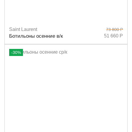
Saint Laurent
73 800 Р
Размеры
40
38
Ботильоны осенние в/к
51 660 Р
-30%