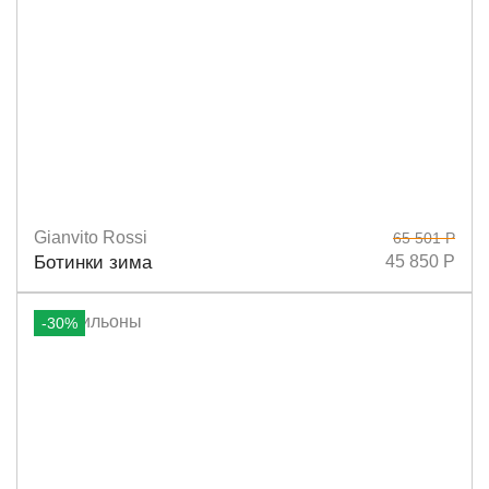
Gianvito Rossi
65 501 Р
Размеры
36
37
Ботинки зима
45 850 Р
-30%