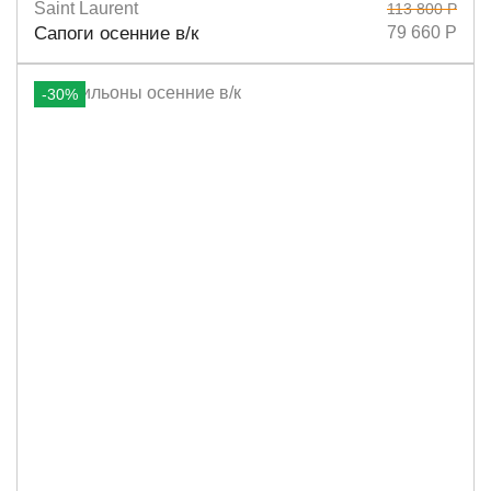
Saint Laurent
113 800 Р
Размеры
39
38,5
38
40
Сапоги осенние в/к
79 660 Р
-30%