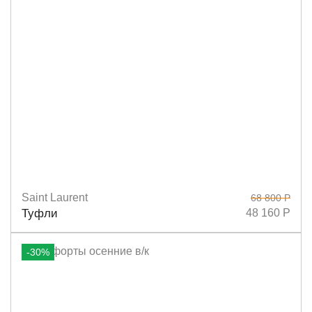
Saint Laurent
68 800 Р
Размеры
36
40
41
Туфли
48 160 Р
-30%