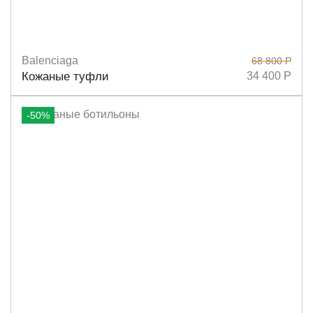
Balenciaga
68 800 Р
Размеры
38
36
37
40
Кожаные туфли
34 400 Р
-50%