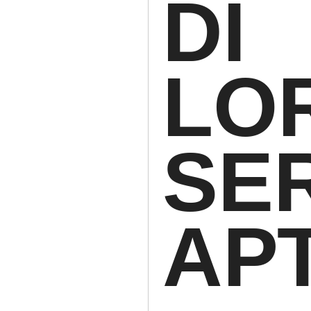
DI
LO
SER
АРТ