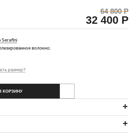
64 800 Р
32 400 Р
 Serafini
лизированное волокно;
ать размер?
В КОРЗИНУ