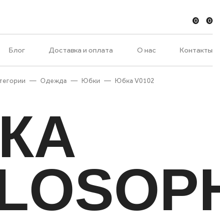
0
0
Блог
Доставка и оплата
О нас
Контакты
атегории
—
Одежда
—
Юбки
—
Юбка V0102
КА
ILOSOP