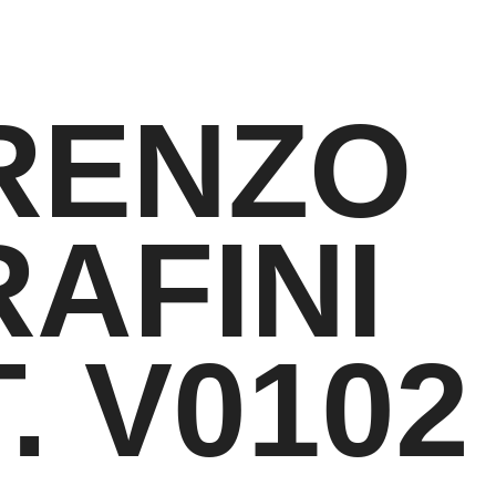
RENZO
AFINI
. V0102