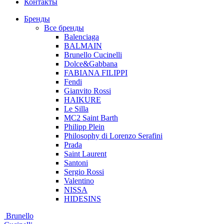
Контакты
Бренды
Все бренды
Balenciaga
BALMAIN
Brunello Cucinelli
Dolce&Gabbana
FABIANA FILIPPI
Fendi
Gianvito Rossi
HAIKURE
Le Silla
MC2 Saint Barth
Philipp Plein
Philosophy di Lorenzo Serafini
Prada
Saint Laurent
Santoni
Sergio Rossi
Valentino
NISSA
HIDESINS
Brunello