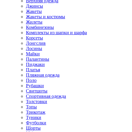
Верхняя одежда
Джинсы
Жакеты
Жакеты и костюмы
Жилеты
Комбинезоны
Комплекты из шапки и шарфа
Корсеты
Лонгслив
Лосины
Майки
Палантины
Пиджаки
Платья
Пляжная одежда
Поло
Рубашки
Свитшоты
Спортивная одежда
Толстовки
Топы
Трикотаж
Туники
Футболки
Шорты