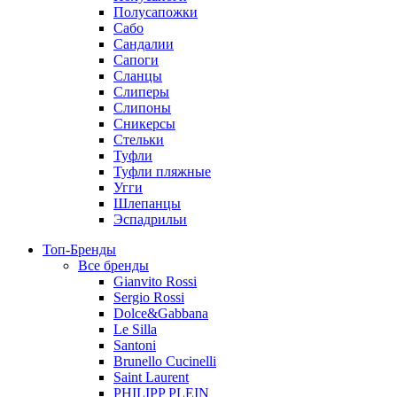
Полусапожки
Сабо
Сандалии
Сапоги
Сланцы
Слиперы
Слипоны
Сникерсы
Стельки
Туфли
Туфли пляжные
Угги
Шлепанцы
Эспадрильи
Топ-Бренды
Все бренды
Gianvito Rossi
Sergio Rossi
Dolce&Gabbana
Le Silla
Santoni
Brunello Cucinelli
Saint Laurent
PHILIPP PLEIN