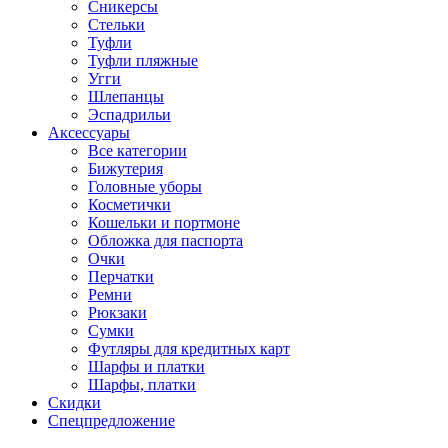
Сникерсы
Стельки
Туфли
Туфли пляжные
Угги
Шлепанцы
Эспадрильи
Аксессуары
Все категории
Бижутерия
Головные уборы
Косметички
Кошельки и портмоне
Обложка для паспорта
Очки
Перчатки
Ремни
Рюкзаки
Сумки
Футляры для кредитных карт
Шарфы и платки
Шарфы, платки
Скидки
Спецпредложение