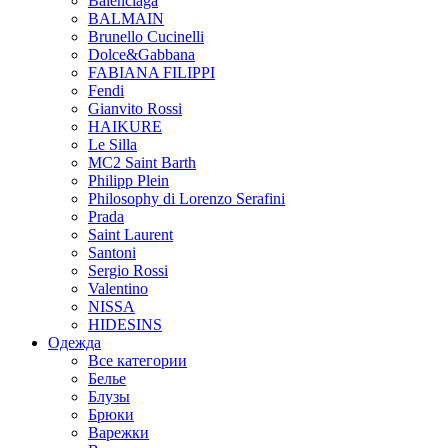
Balenciaga
BALMAIN
Brunello Cucinelli
Dolce&Gabbana
FABIANA FILIPPI
Fendi
Gianvito Rossi
HAIKURE
Le Silla
MC2 Saint Barth
Philipp Plein
Philosophy di Lorenzo Serafini
Prada
Saint Laurent
Santoni
Sergio Rossi
Valentino
NISSA
HIDESINS
Одежда
Все категории
Белье
Блузы
Брюки
Варежки