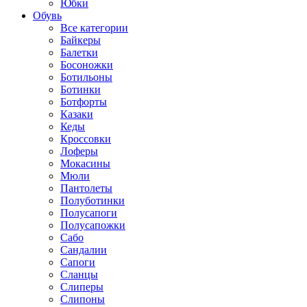
Юбки
Обувь
Все категории
Байкеры
Балетки
Босоножки
Ботильоны
Ботинки
Ботфорты
Казаки
Кеды
Кроссовки
Лоферы
Мокасины
Мюли
Пантолеты
Полуботинки
Полусапоги
Полусапожки
Сабо
Сандалии
Сапоги
Сланцы
Слиперы
Слипоны