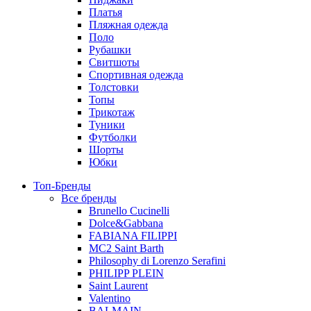
Платья
Пляжная одежда
Поло
Рубашки
Свитшоты
Спортивная одежда
Толстовки
Топы
Трикотаж
Туники
Футболки
Шорты
Юбки
Топ-Бренды
Все бренды
Brunello Cucinelli
Dolce&Gabbana
FABIANA FILIPPI
MC2 Saint Barth
Philosophy di Lorenzo Serafini
PHILIPP PLEIN
Saint Laurent
Valentino
BALMAIN