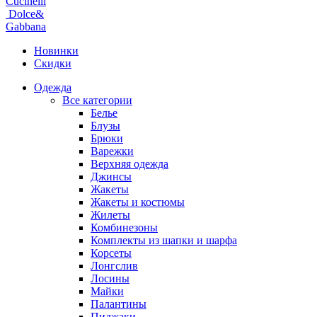
Cucinelli
Dolce&
Gabbana
Новинки
Скидки
Одежда
Все категории
Белье
Блузы
Брюки
Варежки
Верхняя одежда
Джинсы
Жакеты
Жакеты и костюмы
Жилеты
Комбинезоны
Комплекты из шапки и шарфа
Корсеты
Лонгслив
Лосины
Майки
Палантины
Пиджаки