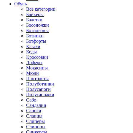
Обувь
Все категории
Байкеры
Балетки
Босоножки
Ботильоны
Ботинки
Ботфорты
Казаки
Кеды
Кроссовки
Лоферы
Мокасины
Мюли
Пантолеты
Полуботинки
Полусапоги
Полусапожки
Сабо
Сандалии
Сапоги
Сланцы
Слиперы
Слипоны
Сникерсы