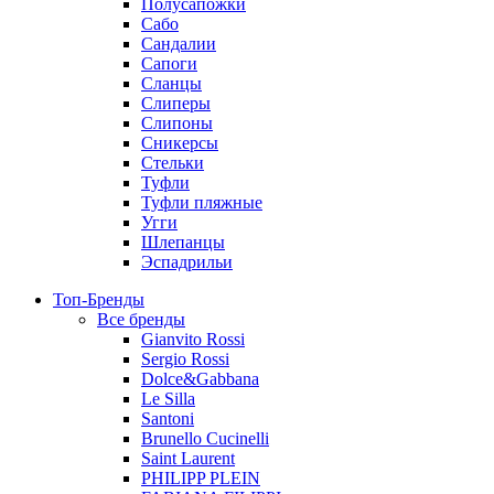
Полусапожки
Сабо
Сандалии
Сапоги
Сланцы
Слиперы
Слипоны
Сникерсы
Стельки
Туфли
Туфли пляжные
Угги
Шлепанцы
Эспадрильи
Топ-Бренды
Все бренды
Gianvito Rossi
Sergio Rossi
Dolce&Gabbana
Le Silla
Santoni
Brunello Cucinelli
Saint Laurent
PHILIPP PLEIN