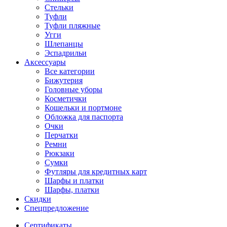
Стельки
Туфли
Туфли пляжные
Угги
Шлепанцы
Эспадрильи
Аксессуары
Все категории
Бижутерия
Головные уборы
Косметички
Кошельки и портмоне
Обложка для паспорта
Очки
Перчатки
Ремни
Рюкзаки
Сумки
Футляры для кредитных карт
Шарфы и платки
Шарфы, платки
Скидки
Спецпредложение
Сертификаты