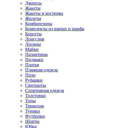
Джинсы
Жакеты
Жакеты и костюмы
Жилеты
Комбинезоны
Комплекты из шапки и шарфа
Корсеты
Лонгслив
Лосины
Майки
Палантины
Пиджаки
Платья
Пляжная одежда
Поло
Рубашки
Свитшоты
Спортивная одежда
Толстовки
Топы
Трикотаж
Туники
Футболки
Шорты
Юбки