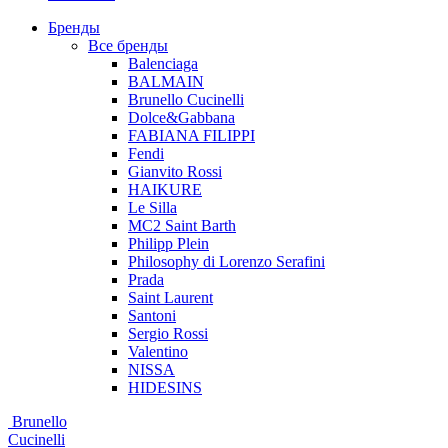
Бренды
Все бренды
Balenciaga
BALMAIN
Brunello Cucinelli
Dolce&Gabbana
FABIANA FILIPPI
Fendi
Gianvito Rossi
HAIKURE
Le Silla
MC2 Saint Barth
Philipp Plein
Philosophy di Lorenzo Serafini
Prada
Saint Laurent
Santoni
Sergio Rossi
Valentino
NISSA
HIDESINS
Brunello
Cucinelli