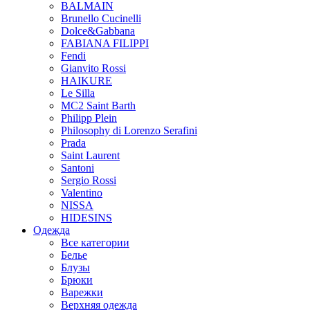
BALMAIN
Brunello Cucinelli
Dolce&Gabbana
FABIANA FILIPPI
Fendi
Gianvito Rossi
HAIKURE
Le Silla
MC2 Saint Barth
Philipp Plein
Philosophy di Lorenzo Serafini
Prada
Saint Laurent
Santoni
Sergio Rossi
Valentino
NISSA
HIDESINS
Одежда
Все категории
Белье
Блузы
Брюки
Варежки
Верхняя одежда