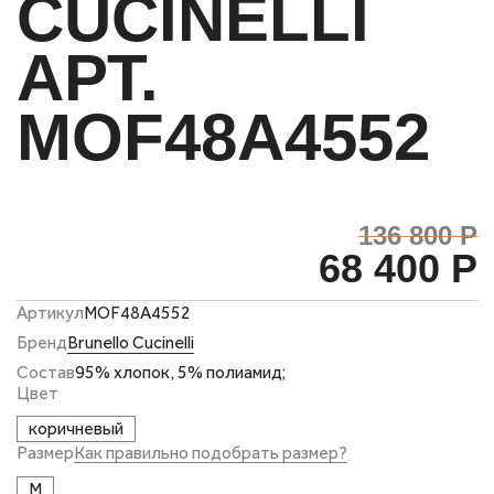
CUCINELLI
АРТ.
MOF48A4552
136 800 Р
68 400 Р
Артикул
MOF48A4552
Бренд
Brunello Cucinelli
Состав
95% хлопок, 5% полиамид;
Цвет
коричневый
Размер
Как правильно подобрать размер?
M