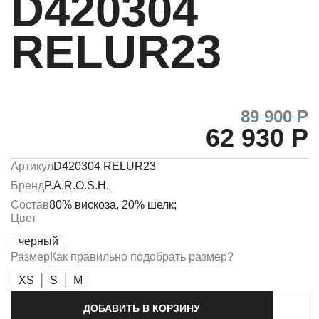
D420304
RELUR23
89 900 Р
62 930 Р
Артикул
D420304 RELUR23
Бренд
P.A.R.O.S.H.
Состав
80% вискоза, 20% шелк;
Цвет
черный
Размер
Как правильно подобрать размер?
XS
S
M
ДОБАВИТЬ В КОРЗИНУ