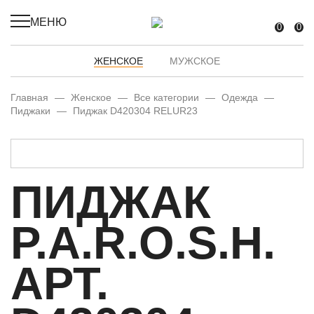
МЕНЮ
0
0
ЖЕНСКОЕ
МУЖСКОЕ
Главная
—
Женское
—
Все категории
—
Одежда
—
Пиджаки
—
Пиджак D420304 RELUR23
ПИДЖАК
P.A.R.O.S.H.
АРТ.