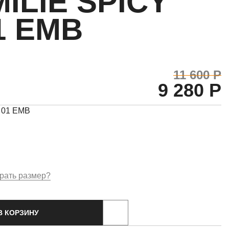
MILIE SPICY
1 EMB
11 600 Р
9 280 Р
 01 EMB
рать размер?
В КОРЗИНУ