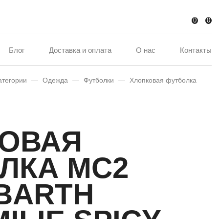
0
0
Блог
Доставка и оплата
О нас
Контакты
атегории
—
Одежда
—
Футболки
—
Хлопковая футболка
ОВАЯ
ЛКА MC2
 BARTH