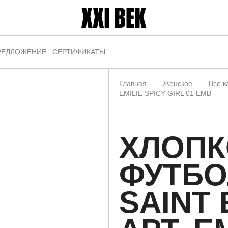
РЕДЛОЖЕНИЕ
СЕРТИФИКАТЫ
Главная
—
Женское
—
Все к
EMILIE SPICY GIRL 01 EMB
ХЛОПК
ФУТБО
SAINT