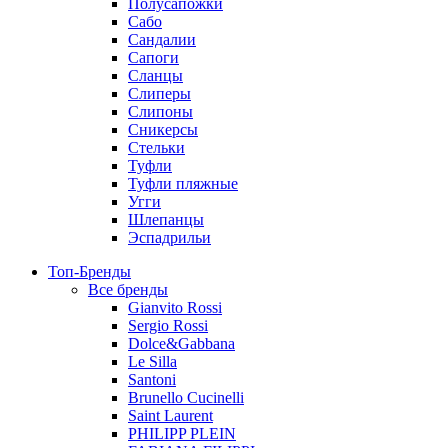
Полусапожки
Сабо
Сандалии
Сапоги
Сланцы
Слиперы
Слипоны
Сникерсы
Стельки
Туфли
Туфли пляжные
Угги
Шлепанцы
Эспадрильи
Топ-Бренды
Все бренды
Gianvito Rossi
Sergio Rossi
Dolce&Gabbana
Le Silla
Santoni
Brunello Cucinelli
Saint Laurent
PHILIPP PLEIN