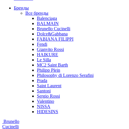
Бренды
Все бренды
Balenciaga
BALMAIN
Brunello Cucinelli
Dolce&Gabbana
FABIANA FILIPPI
Fendi
Gianvito Rossi
HAIKURE
Le Silla
MC2 Saint Barth
Philipp Plein
Philosophy di Lorenzo Serafini
Prada
Saint Laurent
Santoni
Sergio Rossi
Valentino
NISSA
HIDESINS
Brunello
Cucinelli