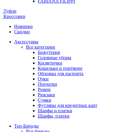
FABIANA FILIPPI
Туфли
Кроссовки
Новинки
Скидки
Аксессуары
Все категории
Бижутерия
Головные уборы
Косметички
Кошельки и портмоне
Обложка для паспорта
Очки
Перчатки
Ремни
Рюкзаки
Сумки
Футляры для кредитных карт
Шарфы и платки
Шарфы, платки
Топ-Бренды
Все бренды