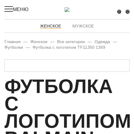
МЕНЮ
0
0
ЖЕНСКОЕ
МУЖСКОЕ
Главная
—
Женское
—
Все категории
—
Одежда
—
Футболки
—
Футболка с логотипом TF11350 1369
ФУТБОЛКА
С
ЛОГОТИПОМ