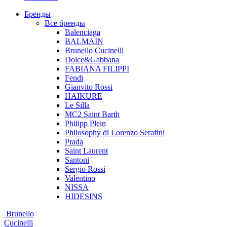
Бренды
Все бренды
Balenciaga
BALMAIN
Brunello Cucinelli
Dolce&Gabbana
FABIANA FILIPPI
Fendi
Gianvito Rossi
HAIKURE
Le Silla
MC2 Saint Barth
Philipp Plein
Philosophy di Lorenzo Serafini
Prada
Saint Laurent
Santoni
Sergio Rossi
Valentino
NISSA
HIDESINS
Brunello
Cucinelli