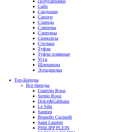
Полусапожки
Сабо
Сандалии
Сапоги
Сланцы
Слиперы
Слипоны
Сникерсы
Стельки
Туфли
Туфли пляжные
Угги
Шлепанцы
Эспадрильи
Топ-Бренды
Все бренды
Gianvito Rossi
Sergio Rossi
Dolce&Gabbana
Le Silla
Santoni
Brunello Cucinelli
Saint Laurent
PHILIPP PLEIN