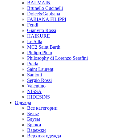
BALMAIN
Brunello Cucinelli
Dolce&Gabbana
FABIANA FILIPPI
Fendi
Gianvito Rossi
HAIKURE
Le Silla
MC2 Saint Barth
Philipp Plein
Philosophy di Lorenzo Serafini
Prada
Saint Laurent
Santoni
Sergio Rossi
Valentino
NISSA
HIDESINS
Одежда
Все категории
Белье
Блузы
Брюки
Варежки
Верхняя одежда