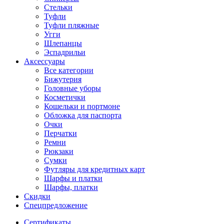
Стельки
Туфли
Туфли пляжные
Угги
Шлепанцы
Эспадрильи
Аксессуары
Все категории
Бижутерия
Головные уборы
Косметички
Кошельки и портмоне
Обложка для паспорта
Очки
Перчатки
Ремни
Рюкзаки
Сумки
Футляры для кредитных карт
Шарфы и платки
Шарфы, платки
Скидки
Спецпредложение
Сертификаты