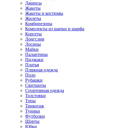
Джинсы
Жакеты
Жакеты и костюмы
Жилеты
Комбинезоны
Комплекты из шапки и шарфа
Корсеты
Лонгслив
Лосины
Майки
Палантины
Пиджаки
Платья
Пляжная одежда
Поло
Рубашки
Свитшоты
Спортивная одежда
Толстовки
Топы
Трикотаж
Туники
Футболки
Шорты
Юбки