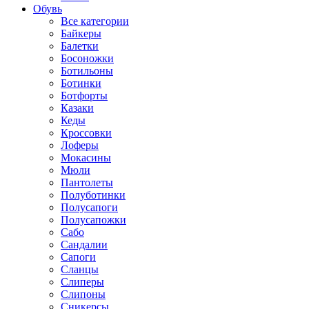
Обувь
Все категории
Байкеры
Балетки
Босоножки
Ботильоны
Ботинки
Ботфорты
Казаки
Кеды
Кроссовки
Лоферы
Мокасины
Мюли
Пантолеты
Полуботинки
Полусапоги
Полусапожки
Сабо
Сандалии
Сапоги
Сланцы
Слиперы
Слипоны
Сникерсы