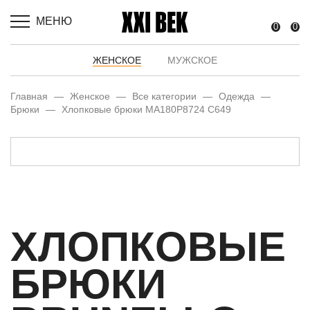
МЕНЮ
0
0
ЖЕНСКОЕ
МУЖСКОЕ
Главная
—
Женское
—
Все категории
—
Одежда
—
Брюки
—
Хлопковые брюки MA180P8724 C649
ХЛОПКОВЫЕ
БРЮКИ