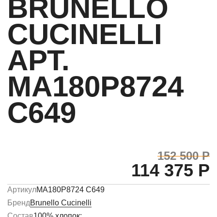
BRUNELLO
CUCINELLI
АРТ.
MA180P8724
C649
152 500 Р
114 375 Р
Артикул
MA180P8724 C649
Бренд
Brunello Cucinelli
Состав
100% хлопок;