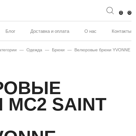
0
0
Блог
Доставка и оплата
О нас
Контакты
атегории
—
Одежда
—
Брюки
—
Велюровые брюки YVONNE
РОВЫЕ
 MC2 SAINT