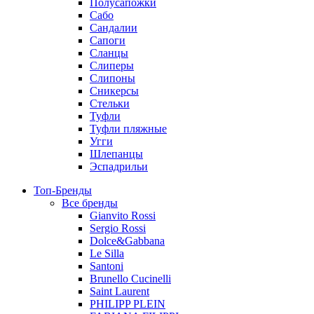
Полусапожки
Сабо
Сандалии
Сапоги
Сланцы
Слиперы
Слипоны
Сникерсы
Стельки
Туфли
Туфли пляжные
Угги
Шлепанцы
Эспадрильи
Топ-Бренды
Все бренды
Gianvito Rossi
Sergio Rossi
Dolce&Gabbana
Le Silla
Santoni
Brunello Cucinelli
Saint Laurent
PHILIPP PLEIN