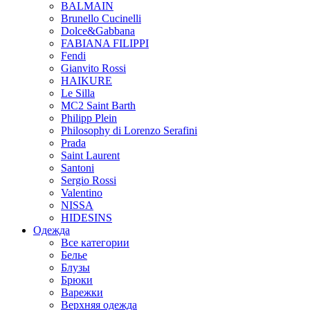
BALMAIN
Brunello Cucinelli
Dolce&Gabbana
FABIANA FILIPPI
Fendi
Gianvito Rossi
HAIKURE
Le Silla
MC2 Saint Barth
Philipp Plein
Philosophy di Lorenzo Serafini
Prada
Saint Laurent
Santoni
Sergio Rossi
Valentino
NISSA
HIDESINS
Одежда
Все категории
Белье
Блузы
Брюки
Варежки
Верхняя одежда