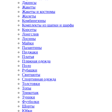
Джинсы
Жакеты
Жакеты и костюмы
Жилеты
Комбинезоны
Комплекты из шапки и шарфа
Корсеты
Лонгслив
Лосины
Майки
Палантины
Пиджаки
Платья
Пляжная одежда
Поло
Рубашки
Свитшоты
Спортивная одежда
Толстовки
Топы
Трикотаж
Туники
Футболки
Шорты
Юбки