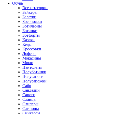
Обувь
Все категории
Байкеры
Балетки
Босоножки
Ботильоны
Ботинки
Ботфорты
Казаки
Кеды
Кроссовки
Лоферы
Мокасины
Мюли
Пантолеты
Полуботинки
Полусапоги
Полусапожки
Сабо
Сандалии
Сапоги
Сланцы
Слиперы
Слипоны
Сникерсы