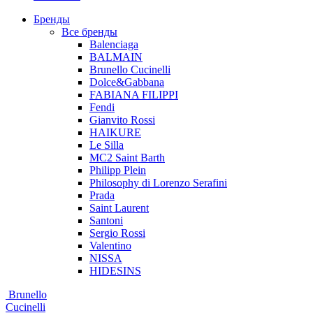
Бренды
Все бренды
Balenciaga
BALMAIN
Brunello Cucinelli
Dolce&Gabbana
FABIANA FILIPPI
Fendi
Gianvito Rossi
HAIKURE
Le Silla
MC2 Saint Barth
Philipp Plein
Philosophy di Lorenzo Serafini
Prada
Saint Laurent
Santoni
Sergio Rossi
Valentino
NISSA
HIDESINS
Brunello
Cucinelli