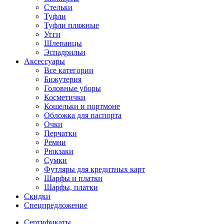
Стельки
Туфли
Туфли пляжные
Угги
Шлепанцы
Эспадрильи
Аксессуары
Все категории
Бижутерия
Головные уборы
Косметички
Кошельки и портмоне
Обложка для паспорта
Очки
Перчатки
Ремни
Рюкзаки
Сумки
Футляры для кредитных карт
Шарфы и платки
Шарфы, платки
Скидки
Спецпредложение
Сертификаты