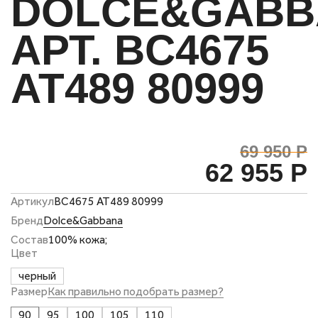
DOLCE&GABB
АРТ. BC4675
AT489 80999
69 950 Р
62 955 Р
Артикул
BC4675 AT489 80999
Бренд
Dolce&Gabbana
Состав
100% кожа;
Цвет
черный
Размер
Как правильно подобрать размер?
90
95
100
105
110